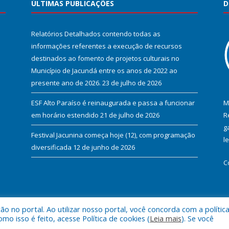
ÚLTIMAS PUBLICAÇÕES
D
Relatórios Detalhados contendo todas as
informações referentes a execução de recursos
destinados ao fomento de projetos culturais no
Município de Jacundá entre os anos de 2022 ao
presente ano de 2026.
23 de julho de 2026
ESF Alto Paraíso é reinaugurada e passa a funcionar
M
em horário estendido
21 de julho de 2026
R
g
Festival Jacunina começa hoje (12), com programação
l
diversificada
12 de junho de 2026
C
 no portal. Ao utilizar nosso portal, você concorda com a polític
l de Jacundá.
Mapa do Si
 isso é feito, acesse Política de cookies (
Leia mais
). Se você