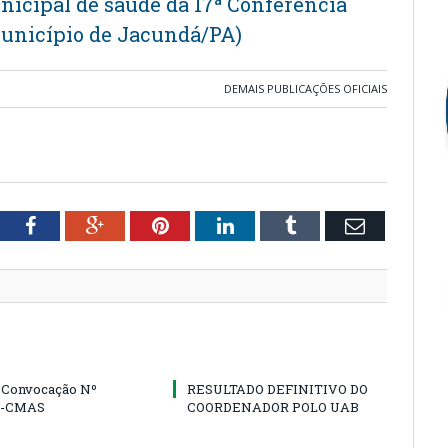
unicipal de saúde da 17ª Conferência
unicípio de Jacundá/PA)
DEMAIS PUBLICAÇÕES OFICIAIS
tter
Facebook
Google+
Pinterest
LinkedIn
Tumblr
Email
e Convocação Nº
RESULTADO DEFINITIVO DO
5-CMAS
COORDENADOR POLO UAB