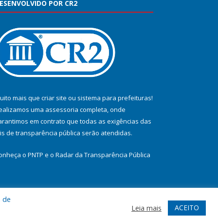
ESENVOLVIDO POR CR2
uito mais que
criar site
ou
sistema para prefeituras
!
ealizamos uma
assessoria
completa, onde
arantimos em contrato que todas as exigências das
eis de transparência pública
serão atendidas.
onheça o
PNTP
e o
Radar da Transparência Pública
a de
te
Acessar Área Administrativa
Acessar Webmail
ACEITO
Leia mais