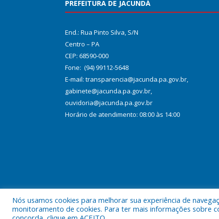
PREFEITURA DE JACUNDÁ
End.: Rua Pinto Silva, S/N
Centro – PA
CEP: 68590-000
Fone: (94) 99112-5648
E-mail: transparencia@jacunda.pa.gov.br,
gabinete@jacunda.pa.gov.br,
ouvidoria@jacunda.pa.gov.br
Horário de atendimento: 08:00 às 14:00
Nós usamos cookies para melhorar sua experiência de navegação
Todos os direitos reservados a Prefeitura Municipa
monitoramento de cookies. Para ter mais informações sobre como
concorda, clique em ACEITO.