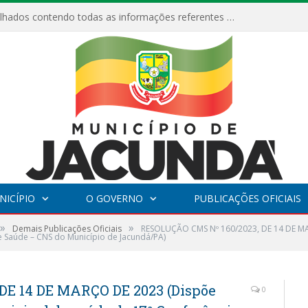
Relatórios Detalhados contendo todas as informações referentes a execução de recursos destinados ao fomento de projetos culturais no Município de Jacundá entre os anos de 2022 ao presente ano de 2026.
NICÍPIO
O GOVERNO
PUBLICAÇÕES OFICIAIS
»
»
Demais Publicações Oficiais
RESOLUÇÃO CMS Nº 160/2023, DE 14 DE MA
e Saúde – CNS do Município de Jacundá/PA)
DE 14 DE MARÇO DE 2023 (Dispõe
0