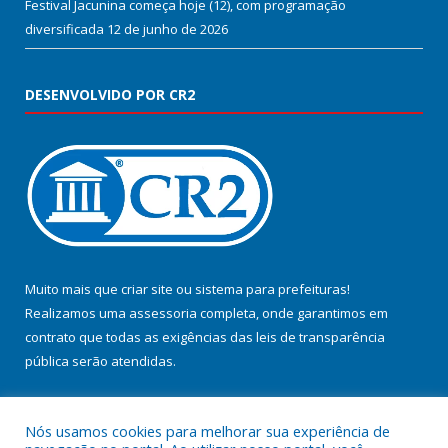
Festival Jacunina começa hoje (12), com programação
diversificada
12 de junho de 2026
DESENVOLVIDO POR CR2
Muito mais que
criar site
ou
sistema para prefeituras
!
Realizamos uma
assessoria
completa, onde garantimos em
contrato que todas as exigências das
leis de transparência
pública
serão atendidas.
Conheça o
PNTP
e o
Radar da Transparência Pública
Nós usamos cookies para melhorar sua experiência de