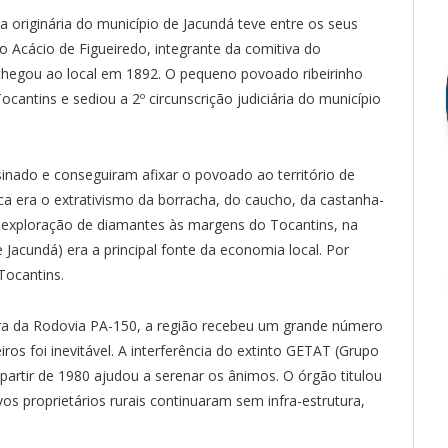
ea originária do município de Jacundá teve entre os seus
 Acácio de Figueiredo, integrante da comitiva do
hegou ao local em 1892. O pequeno povoado ribeirinho
cantins e sediou a 2º circunscrição judiciária do município
ado e conseguiram afixar o povoado ao território de
ca era o extrativismo da borracha, do caucho, da castanha-
 a exploração de diamantes às margens do Tocantins, na
Jacundá) era a principal fonte da economia local. Por
Tocantins.
a da Rodovia PA-150, a região recebeu um grande número
iros foi inevitável. A interferência do extinto GETAT (Grupo
 partir de 1980 ajudou a serenar os ânimos. O órgão titulou
s proprietários rurais continuaram sem infra-estrutura,