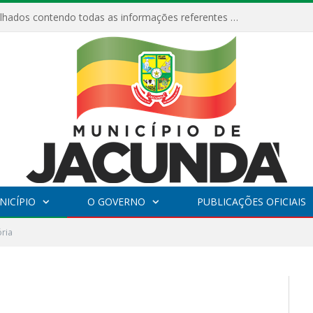
ESF Alto Paraíso é reinaugurada e passa a funcionar em horário estendido
NICÍPIO
O GOVERNO
PUBLICAÇÕES OFICIAIS
ória