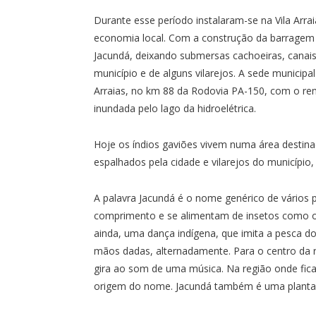
Durante esse período instalaram-se na Vila Arr
economia local. Com a construção da barragem d
Jacundá, deixando submersas cachoeiras, canai
município e de alguns vilarejos. A sede municipa
Arraias, no km 88 da Rodovia PA-150, com o re
inundada pelo lago da hidroelétrica.
Hoje os índios gaviões vivem numa área destin
espalhados pela cidade e vilarejos do município
A palavra Jacundá é o nome genérico de vários p
comprimento e se alimentam de insetos como o 
ainda, uma dança indígena, que imita a pesca 
mãos dadas, alternadamente. Para o centro da r
gira ao som de uma música. Na região onde fica
origem do nome. Jacundá também é uma planta d