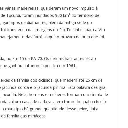
aias várias madeireiras, que deram um novo impulso à
e Tucuruí, foram inundados 900 km² do território de
s, garimpos de diamantes, além da antiga sede do
l foi transferida das margens do Rio Tocantins para a Vila
manejamento das famílias que moravam na área que foi
ada, no km 15 da PA-70. Os demais habitantes estão
, que ganhou autonomia política em 1961.
eixes da família dos ciclídios, que medem até 26 cm de
jacundá-coroa e o jacundá-pinima. Esta palavra designa,
do jacundá. Nela, homens e mulheres formam um círculo de
oda vai um casal de cada vez, em torno do qual o círculo
 o município há grande quantidade desse peixe, daí a
a família das miriáceas