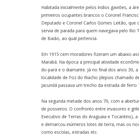
Habitada inicialmente pelos índios gaviões, a ár
primeiros ocupantes brancos o Coronel Francisco
Deputado e Coronel Carlos Gomes Leitão, que c
servia de parada para quem navegava pelo Rio To
de Baião, ao qual pertencia.
Em 1915 cem moradores fizeram um abaixo-assin
Marabá. Na época a principal atividade econômi
do-pará e o diamante. Já no final dos anos 30,
localidade de Foz do Riacho (depois chamado de 
Jacundá passava um trecho da estrada de ferro 
Na segunda metade dos anos 70, com a abertur
de posseiros. O confronto entre invasores e grile
Executivo de Terras do Araguaia e Tocantins), a
e demarcou inúmeros lotes de terra, mas os novo
como escolas, estradas etc.