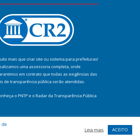
uito mais que
criar site
ou
sistema para prefeituras
!
ealizamos uma
assessoria
completa, onde
arantimos em contrato que todas as exigências das
eis de transparência pública
serão atendidas.
onheça o
PNTP
e o
Radar da Transparência Pública
a de
te
Acessar Área Administrativa
Acessar Webmail
ACEITO
Leia mais