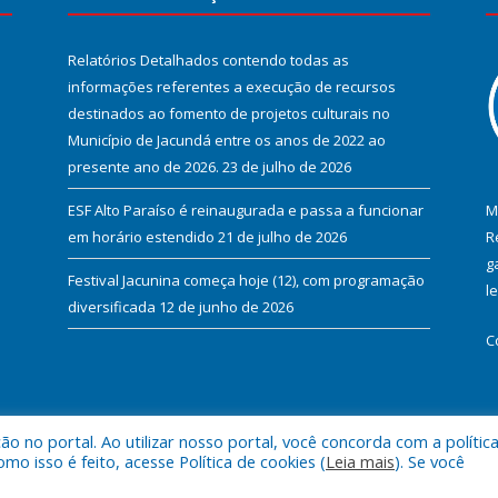
Relatórios Detalhados contendo todas as
informações referentes a execução de recursos
destinados ao fomento de projetos culturais no
Município de Jacundá entre os anos de 2022 ao
presente ano de 2026.
23 de julho de 2026
ESF Alto Paraíso é reinaugurada e passa a funcionar
M
em horário estendido
21 de julho de 2026
R
g
Festival Jacunina começa hoje (12), com programação
l
diversificada
12 de junho de 2026
C
 no portal. Ao utilizar nosso portal, você concorda com a polític
l de Jacundá.
Mapa do Si
 isso é feito, acesse Política de cookies (
Leia mais
). Se você