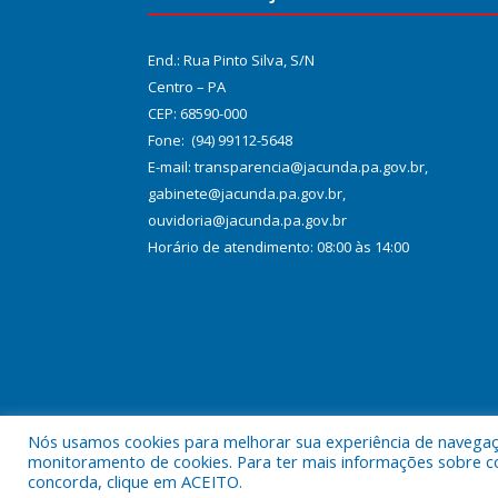
End.: Rua Pinto Silva, S/N
Centro – PA
CEP: 68590-000
Fone: (94) 99112-5648
E-mail: transparencia@jacunda.pa.gov.br,
gabinete@jacunda.pa.gov.br,
ouvidoria@jacunda.pa.gov.br
Horário de atendimento: 08:00 às 14:00
Nós usamos cookies para melhorar sua experiência de navegação
Todos os direitos reservados a Prefeitura Municipa
monitoramento de cookies. Para ter mais informações sobre como
concorda, clique em ACEITO.