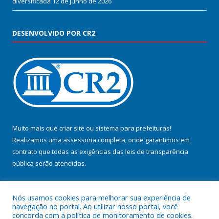
diversificada
12 de junho de 2026
DESENVOLVIDO POR CR2
Muito mais que
criar site
ou
sistema para prefeituras
!
Realizamos uma
assessoria
completa, onde garantimos em
contrato que todas as exigências das
leis de transparência
pública
serão atendidas.
Conheça o
PNTP
e o
Radar da Transparência Pública
Nós usamos cookies para melhorar sua experiência de
navegação no portal. Ao utilizar nosso portal, você
concorda com a política de monitoramento de cookies.