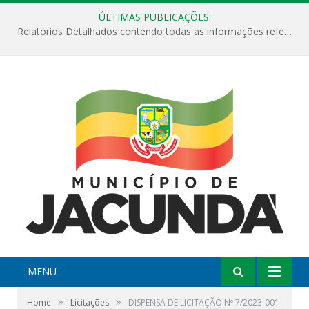
ÚLTIMAS PUBLICAÇÕES:
Relatórios Detalhados contendo todas as informações referentes a execução de recursos destinados ao fomento de projetos culturais no Município de Jacundá entre os anos de 2022 ao presente ano de 2026.
MENU
»
»
Home
Licitações
DISPENSA DE LICITAÇÃO Nº 7/2023-001-