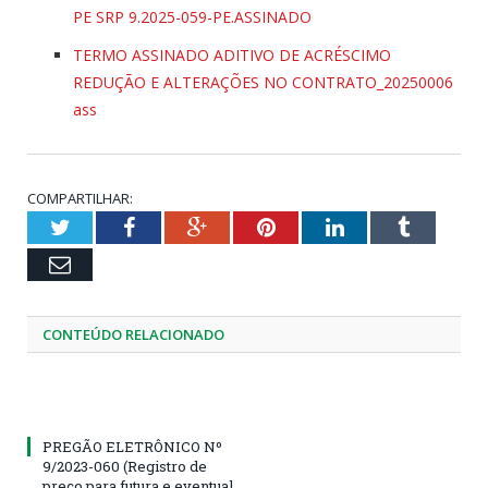
PE SRP 9.2025-059-PE.ASSINADO
TERMO ASSINADO ADITIVO DE ACRÉSCIMO
REDUÇÃO E ALTERAÇÕES NO CONTRATO_20250006
ass
COMPARTILHAR:
Twitter
Facebook
Google+
Pinterest
LinkedIn
Tumblr
Email
CONTEÚDO RELACIONADO
PREGÃO ELETRÔNICO Nº
9/2023-060 (Registro de
preço para futura e eventual