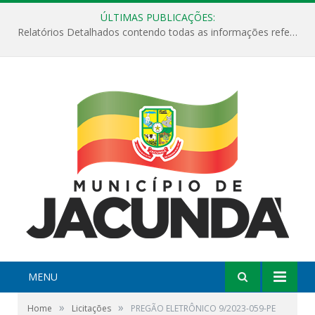
ÚLTIMAS PUBLICAÇÕES:
Relatórios Detalhados contendo todas as informações referentes a execução de recursos destinados ao fomento de projetos culturais no Município de Jacundá entre os anos de 2022 ao presente ano de 2026.
MENU
»
»
Home
Licitações
PREGÃO ELETRÔNICO 9/2023-059-PE