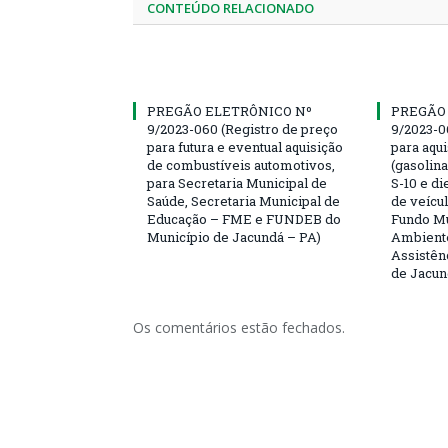
CONTEÚDO RELACIONADO
PREGÃO ELETRÔNICO Nº
PREGÃO
9/2023-060 (Registro de preço
9/2023-0
para futura e eventual aquisição
para aqu
de combustíveis automotivos,
(gasolin
para Secretaria Municipal de
S-10 e di
Saúde, Secretaria Municipal de
de veícu
Educação – FME e FUNDEB do
Fundo Mu
Município de Jacundá – PA)
Ambiente
Assistên
de Jacun
Os comentários estão fechados.