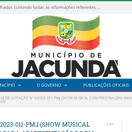
Relatórios Detalhados contendo todas as informações referentes a execução de recursos destinados ao fomento de projetos culturais no Município de Jacundá entre os anos de 2022 ao presente ano de 2026.
NICÍPIO
O GOVERNO
PUBLICAÇÕES OFICIAIS
NSA DE LICITAÇÃO Nº 0/2023-011-PMJ (SHOW MUSICAL COM PERSONAGENS INFA
AS)
/2023-011-PMJ (SHOW MUSICAL
0