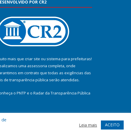
ESENVOLVIDO POR CR2
uito mais que
criar site
ou
sistema para prefeituras
!
ealizamos uma
assessoria
completa, onde
arantimos em contrato que todas as exigências das
eis de transparência pública
serão atendidas.
onheça o
PNTP
e o
Radar da Transparência Pública
a de
te
Acessar Área Administrativa
Acessar Webmail
ACEITO
Leia mais