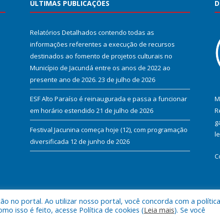
ÚLTIMAS PUBLICAÇÕES
D
Relatórios Detalhados contendo todas as
informações referentes a execução de recursos
destinados ao fomento de projetos culturais no
Município de Jacundá entre os anos de 2022 ao
presente ano de 2026.
23 de julho de 2026
ESF Alto Paraíso é reinaugurada e passa a funcionar
M
em horário estendido
21 de julho de 2026
R
g
Festival Jacunina começa hoje (12), com programação
l
diversificada
12 de junho de 2026
C
 no portal. Ao utilizar nosso portal, você concorda com a polític
l de Jacundá.
Mapa do Si
 isso é feito, acesse Política de cookies (
Leia mais
). Se você