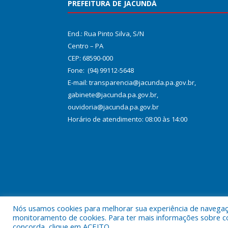
PREFEITURA DE JACUNDÁ
End.: Rua Pinto Silva, S/N
Centro – PA
CEP: 68590-000
Fone: (94) 99112-5648
E-mail: transparencia@jacunda.pa.gov.br,
gabinete@jacunda.pa.gov.br,
ouvidoria@jacunda.pa.gov.br
Horário de atendimento: 08:00 às 14:00
Nós usamos cookies para melhorar sua experiência de navegação
Todos os direitos reservados a Prefeitura Municipa
monitoramento de cookies. Para ter mais informações sobre como
concorda, clique em ACEITO.