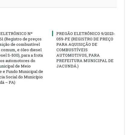
 ELETRÔNICO Nº
PREGÃO ELETRÔNICO 9/2023-
61 (Registro de preços
059-PE (REGISTRO DE PREÇO
isição de combustível
PARA AQUISIÇÃO DE
a comum, e óleo diesel
COMBUSTÍVEIS
esel S-500), para a frota
AUTOMOTIVOS, PARA
los automotores do
PREFEITURA MUNICIPAL DE
nicipal de Meio
JACUNDÁ.)
 e Fundo Municipal de
cia Social do Município
dá – PA)