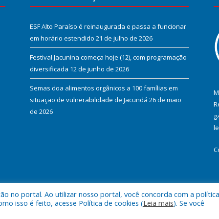
ESF Alto Paraíso é reinaugurada e passa a funcionar
em horário estendido
21 de julho de 2026
Festival Jacunina começa hoje (12), com programação
diversificada
12 de junho de 2026
Semas doa alimentos orgânicos a 100 famílias em
M
situação de vulnerabilidade de Jacundá
26 de maio
R
de 2026
g
l
C
 no portal. Ao utilizar nosso portal, você concorda com a polític
l de Jacundá.
Mapa do Si
 isso é feito, acesse Política de cookies (
Leia mais
). Se você