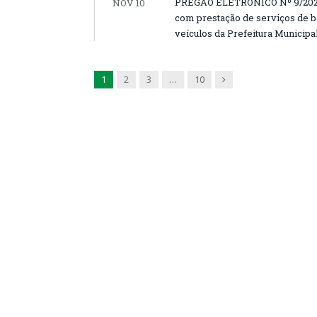
PREGÃO ELETRÔNICO Nº 9/2022-0
NOV 10
com prestação de serviços de b
veículos da Prefeitura Municipa
Next
1
2
3
…
10