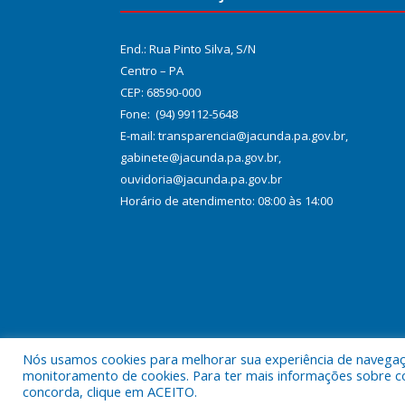
End.: Rua Pinto Silva, S/N
Centro – PA
CEP: 68590-000
Fone: (94) 99112-5648
E-mail: transparencia@jacunda.pa.gov.br,
gabinete@jacunda.pa.gov.br,
ouvidoria@jacunda.pa.gov.br
Horário de atendimento: 08:00 às 14:00
Nós usamos cookies para melhorar sua experiência de navegação
Todos os direitos reservados a Prefeitura Municipa
monitoramento de cookies. Para ter mais informações sobre como
concorda, clique em ACEITO.