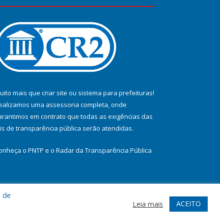
uito mais que
criar site
ou
sistema para prefeituras
!
ealizamos uma
assessoria
completa, onde
arantimos em contrato que todas as exigências das
eis de transparência pública
serão atendidas.
onheça o
PNTP
e o
Radar da Transparência Pública
a de
te
Acessar Área Administrativa
Acessar Webmail
ACEITO
Leia mais