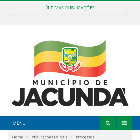
ÚLTIMAS PUBLICAÇÕES:
ESF Alto Paraíso é reinaugurada e passa a funcionar em horário estendido
MENU
»
»
Home
Publicações Oficiais
Processos