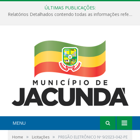
ÚLTIMAS PUBLICAÇÕES:
Relatórios Detalhados contendo todas as informações referentes a execução de recursos destinados ao fomento de projetos culturais no Município de Jacundá entre os anos de 2022 ao presente ano de 2026.
MENU
»
»
Home
Licitações
PREGÃO ELETRÔNICO Nº 9/2023-042-PE