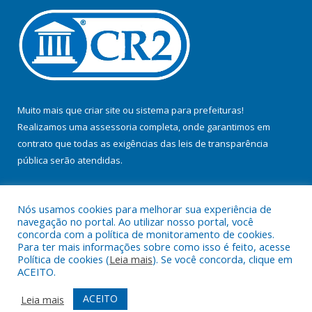
Muito mais que
criar site
ou
sistema para prefeituras
!
Realizamos uma
assessoria
completa, onde garantimos em
contrato que todas as exigências das
leis de transparência
pública
serão atendidas.
Conheça o
PNTP
e o
Radar da Transparência Pública
Nós usamos cookies para melhorar sua experiência de
navegação no portal. Ao utilizar nosso portal, você
concorda com a política de monitoramento de cookies.
Para ter mais informações sobre como isso é feito, acesse
Política de cookies (
Leia mais
). Se você concorda, clique em
Todos os direitos reservados a Prefeitura Municipal de Jacundá.
ACEITO.
Mapa do Site
Acessar Área Administrativa
ACEITO
Leia mais
Acessar Webmail