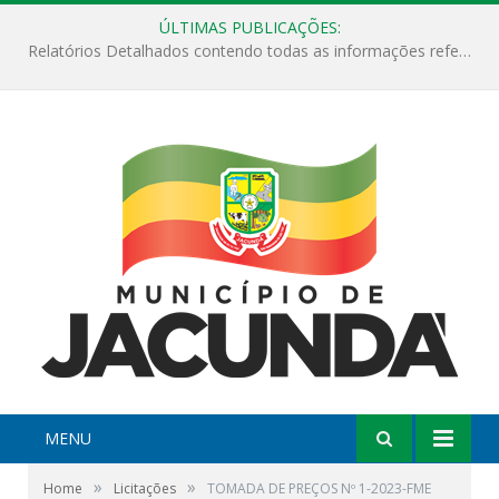
ÚLTIMAS PUBLICAÇÕES:
ESF Alto Paraíso é reinaugurada e passa a funcionar em horário estendido
MENU
»
»
Home
Licitações
TOMADA DE PREÇOS Nº 1-2023-FME