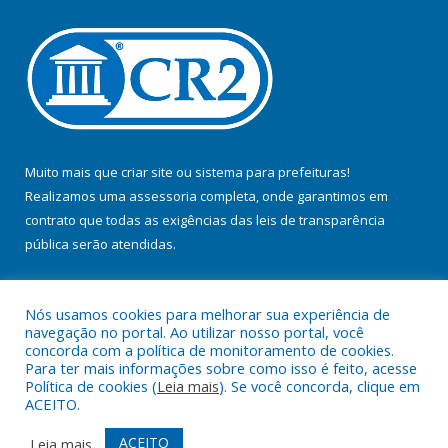
Muito mais que
criar site
ou
sistema para prefeituras
!
Realizamos uma
assessoria
completa, onde garantimos em
contrato que todas as exigências das
leis de transparência
pública
serão atendidas.
Conheça o
PNTP
e o
Radar da Transparência Pública
Nós usamos cookies para melhorar sua experiência de
navegação no portal. Ao utilizar nosso portal, você
concorda com a política de monitoramento de cookies.
Para ter mais informações sobre como isso é feito, acesse
Política de cookies (
Leia mais
). Se você concorda, clique em
Todos os direitos reservados a Prefeitura Municipal de Jacundá.
ACEITO.
Mapa do Site
Acessar Área Administrativa
ACEITO
Leia mais