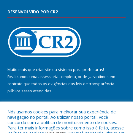
DESENVOLVIDO POR CR2
Muito mais que
criar site
ou
sistema para prefeituras
!
Realizamos uma
assessoria
completa, onde garantimos em
contrato que todas as exigências das
leis de transparência
pública
serão atendidas.
Conheça o
PNTP
e o
Radar da Transparência Pública
Nós usamos cookies para melhorar sua experiência de
navegação no portal. Ao utilizar nosso portal, você
concorda com a política de monitoramento de cookies.
Para ter mais informações sobre como isso é feito, acesse