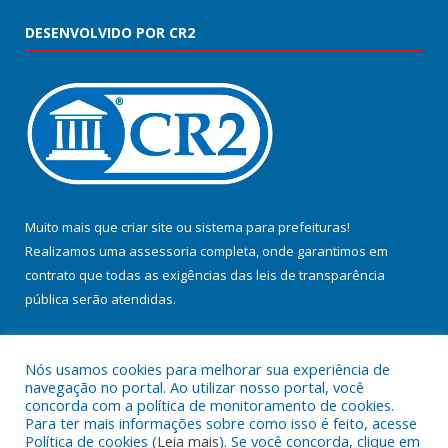
DESENVOLVIDO POR CR2
Muito mais que
criar site
ou
sistema para prefeituras
!
Realizamos uma
assessoria
completa, onde garantimos em
contrato que todas as exigências das
leis de transparência
pública
serão atendidas.
Conheça o
PNTP
e o
Radar da Transparência Pública
Nós usamos cookies para melhorar sua experiência de
navegação no portal. Ao utilizar nosso portal, você
concorda com a política de monitoramento de cookies.
Para ter mais informações sobre como isso é feito, acesse
Política de cookies (
Leia mais
). Se você concorda, clique em