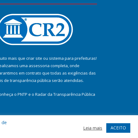
uito mais que
criar site
ou
sistema para prefeituras
!
ealizamos uma
assessoria
completa, onde
arantimos em contrato que todas as exigências das
eis de transparência pública
serão atendidas.
onheça o
PNTP
e o
Radar da Transparência Pública
a de
te
Acessar Área Administrativa
Acessar Webmail
ACEITO
Leia mais