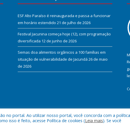
ESF Alto Paraíso é reinaugurada e passa a funcionar
em horário estendido
21 de julho de 2026
Festival Jacunina começa hoje (12), com programação
diversificada
12 de junho de 2026
Semas doa alimentos orgânicos a 100 famílias em
M
situação de vulnerabilidade de Jacundá
26 de maio
R
de 2026
g
l
C
 no portal. Ao utilizar nosso portal, você concorda com a polític
l de Jacundá.
Mapa do Si
 isso é feito, acesse Política de cookies (
Leia mais
). Se você