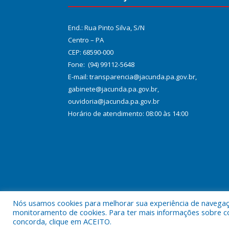
End.: Rua Pinto Silva, S/N
Centro – PA
CEP: 68590-000
Fone: (94) 99112-5648
E-mail: transparencia@jacunda.pa.gov.br,
gabinete@jacunda.pa.gov.br,
ouvidoria@jacunda.pa.gov.br
Horário de atendimento: 08:00 às 14:00
Nós usamos cookies para melhorar sua experiência de navegação
Todos os direitos reservados a Prefeitura Municipa
monitoramento de cookies. Para ter mais informações sobre como
concorda, clique em ACEITO.