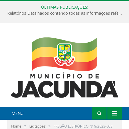
ÚLTIMAS PUBLICAÇÕES:
Relatórios Detalhados contendo todas as informações referentes a execução de recursos destinados ao fomento de projetos culturais no Município de Jacundá entre os anos de 2022 ao presente ano de 2026.
MENU
»
»
Home
Licitações
PREGÃO ELETRÔNICO Nº 9/2023-053