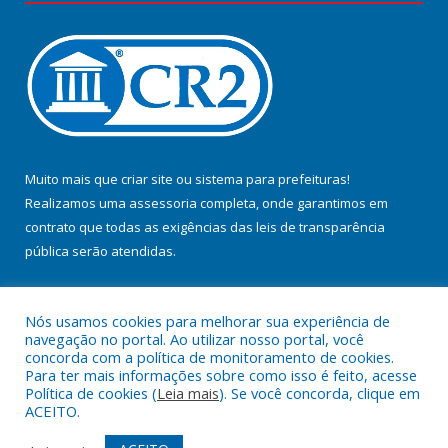
Muito mais que
criar site
ou
sistema para prefeituras
!
Realizamos uma
assessoria
completa, onde garantimos em
contrato que todas as exigências das
leis de transparência
pública
serão atendidas.
Conheça o
PNTP
e o
Radar da Transparência Pública
Nós usamos cookies para melhorar sua experiência de
navegação no portal. Ao utilizar nosso portal, você
concorda com a política de monitoramento de cookies.
Para ter mais informações sobre como isso é feito, acesse
Política de cookies (
Leia mais
). Se você concorda, clique em
Todos os direitos reservados a Prefeitura Municipal de Jacundá.
ACEITO.