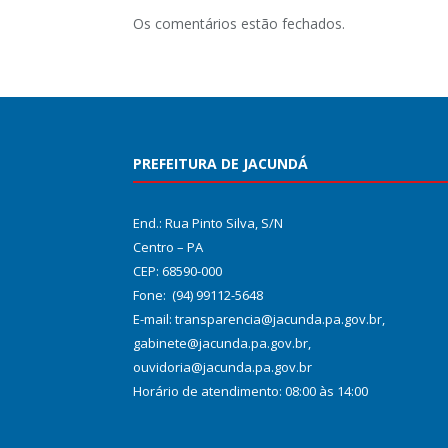
Os comentários estão fechados.
PREFEITURA DE JACUNDÁ
End.: Rua Pinto Silva, S/N
Centro – PA
CEP: 68590-000
Fone: (94) 99112-5648
E-mail: transparencia@jacunda.pa.gov.br,
gabinete@jacunda.pa.gov.br,
ouvidoria@jacunda.pa.gov.br
Horário de atendimento: 08:00 às 14:00