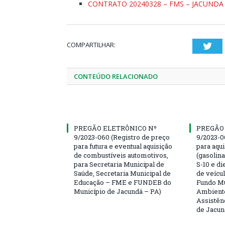
CONTRATO 20240328 – FMS – JACUNDA
COMPARTILHAR:
Twi
CONTEÚDO RELACIONADO
PREGÃO ELETRÔNICO Nº
PREGÃO
9/2023-060 (Registro de preço
9/2023-0
para futura e eventual aquisição
para aqu
de combustíveis automotivos,
(gasolin
para Secretaria Municipal de
S-10 e di
Saúde, Secretaria Municipal de
de veícu
Educação – FME e FUNDEB do
Fundo Mu
Município de Jacundá – PA)
Ambiente
Assistên
de Jacun