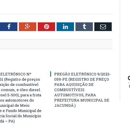
tter
Facebook
Google+
Pinterest
LinkedIn
Tumblr
Email
 ELETRÔNICO Nº
PREGÃO ELETRÔNICO 9/2023-
61 (Registro de preços
059-PE (REGISTRO DE PREÇO
isição de combustível
PARA AQUISIÇÃO DE
a comum, e óleo diesel
COMBUSTÍVEIS
esel S-500), para a frota
AUTOMOTIVOS, PARA
los automotores do
PREFEITURA MUNICIPAL DE
nicipal de Meio
JACUNDÁ.)
 e Fundo Municipal de
cia Social do Município
dá – PA)