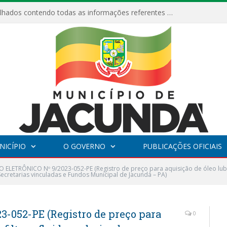
Relatórios Detalhados contendo todas as informações referentes a execução de recursos destinados ao fomento de projetos culturais no Município de Jacundá entre os anos de 2022 ao presente ano de 2026.
NICÍPIO
O GOVERNO
PUBLICAÇÕES OFICIAIS
 ELETRÔNICO Nº 9/2023-052-PE (Registro de preço para aquisição de óleo lubrifi
ecretarias vinculadas e Fundos Municipal de Jacundá – PA)
052-PE (Registro de preço para
0