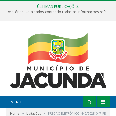
ÚLTIMAS PUBLICAÇÕES:
Relatórios Detalhados contendo todas as informações referentes a execução de recursos destinados ao fomento de projetos culturais no Município de Jacundá entre os anos de 2022 ao presente ano de 2026.
MENU
»
»
Home
Licitações
PREGÃO ELETRÔNICO Nº 9/2023-047-PE