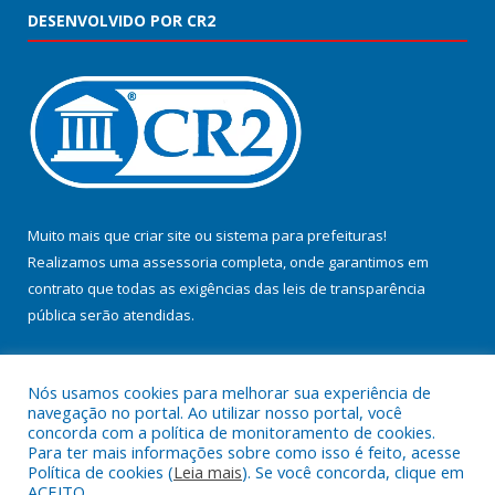
DESENVOLVIDO POR CR2
Muito mais que
criar site
ou
sistema para prefeituras
!
Realizamos uma
assessoria
completa, onde garantimos em
contrato que todas as exigências das
leis de transparência
pública
serão atendidas.
Conheça o
PNTP
e o
Radar da Transparência Pública
Nós usamos cookies para melhorar sua experiência de
navegação no portal. Ao utilizar nosso portal, você
concorda com a política de monitoramento de cookies.
Para ter mais informações sobre como isso é feito, acesse
Política de cookies (
Leia mais
). Se você concorda, clique em
Todos os direitos reservados a Prefeitura Municipal de Jacundá.
ACEITO.