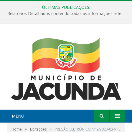
ÚLTIMAS PUBLICAÇÕES:
Relatórios Detalhados contendo todas as informações referentes a execução de recursos destinados ao fomento de projetos culturais no Município de Jacundá entre os anos de 2022 ao presente ano de 2026.
MENU
»
»
Home
Licitações
PREGÃO ELETRÔNICO Nº 9/2023-034-PE