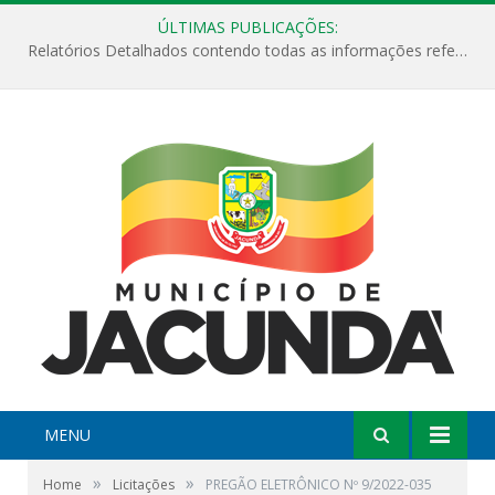
ÚLTIMAS PUBLICAÇÕES:
Relatórios Detalhados contendo todas as informações referentes a execução de recursos destinados ao fomento de projetos culturais no Município de Jacundá entre os anos de 2022 ao presente ano de 2026.
MENU
»
»
Home
Licitações
PREGÃO ELETRÔNICO Nº 9/2022-035