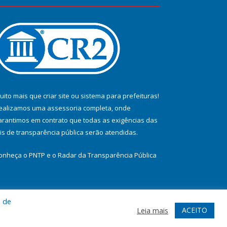
uito mais que
criar site
ou
sistema para prefeituras
!
ealizamos uma
assessoria
completa, onde
arantimos em contrato que todas as exigências das
eis de transparência pública
serão atendidas.
onheça o
PNTP
e o
Radar da Transparência Pública
a de
te
Acessar Área Administrativa
Acessar Webmail
ACEITO
Leia mais