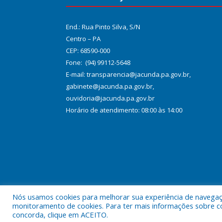
End.: Rua Pinto Silva, S/N
Centro – PA
CEP: 68590-000
Fone: (94) 99112-5648
E-mail: transparencia@jacunda.pa.gov.br,
gabinete@jacunda.pa.gov.br,
ouvidoria@jacunda.pa.gov.br
Horário de atendimento: 08:00 às 14:00
Nós usamos cookies para melhorar sua experiência de navegação
Todos os direitos reservados a Prefeitura Municipa
monitoramento de cookies. Para ter mais informações sobre como
concorda, clique em ACEITO.