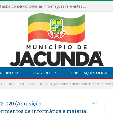
Relatórios Detalhados contendo todas as informações referentes a execução de recursos destinados ao fomento de projetos culturais no Município de Jacundá entre os anos de 2022 ao presente ano de 2026.
NICÍPIO
O GOVERNO
PUBLICAÇÕES OFICIAIS
 ELETRÔNICO Nº 9/2022-020 (Aquisição equipamentos/materiais e suprimentos
-020 (Aquisição
0
rimentos de informática e material