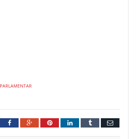
 PARLAMENTAR
tter
Facebook
Google+
Pinterest
LinkedIn
Tumblr
Email