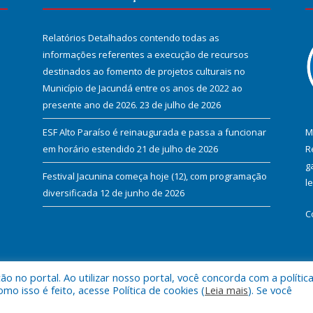
Relatórios Detalhados contendo todas as
informações referentes a execução de recursos
destinados ao fomento de projetos culturais no
Município de Jacundá entre os anos de 2022 ao
presente ano de 2026.
23 de julho de 2026
ESF Alto Paraíso é reinaugurada e passa a funcionar
M
em horário estendido
21 de julho de 2026
R
g
Festival Jacunina começa hoje (12), com programação
l
diversificada
12 de junho de 2026
C
 no portal. Ao utilizar nosso portal, você concorda com a polític
l de Jacundá.
Mapa do Si
 isso é feito, acesse Política de cookies (
Leia mais
). Se você