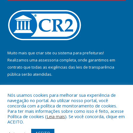
Muito mais que
criar site
ou
sistema para prefeituras
!
Realizamos uma
assessoria
completa, onde garantimos em
contrato que todas as exigências das
leis de transparência
pública
serão atendidas.
Conheça o
PNTP
e o
Radar da Transparência Pública
Nós usamos cookies para melhorar sua experiência de
navegação no portal. Ao utilizar nosso portal, você
concorda com a política de monitoramento de cookies.
Para ter mais informações sobre como isso é feito, acesse
Política de cookies (
Leia mais
). Se você concorda, clique em
Todos os direitos reservados a Prefeitura Municipal de Jacundá.
ACEITO.
Mapa do Site
Acessar Área Administrativa