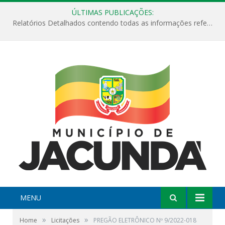
ÚLTIMAS PUBLICAÇÕES:
Relatórios Detalhados contendo todas as informações referentes a execução de recursos destinados ao fomento de projetos culturais no Município de Jacundá entre os anos de 2022 ao presente ano de 2026.
MENU
»
»
Home
Licitações
PREGÃO ELETRÔNICO Nº 9/2022-018