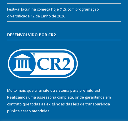
Festival Jacunina começa hoje (12), com programação
diversificada
12 de junho de 2026
DESENVOLVIDO POR CR2
Muito mais que
criar site
ou
sistema para prefeituras
!
Realizamos uma
assessoria
completa, onde garantimos em
contrato que todas as exigências das
leis de transparência
pública
serão atendidas.
Conheça o
PNTP
e o
Radar da Transparência Pública