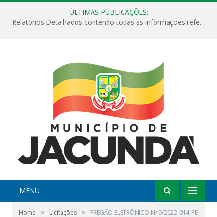
ÚLTIMAS PUBLICAÇÕES:
Relatórios Detalhados contendo todas as informações referentes a execução de recursos destinados ao fomento de projetos culturais no Município de Jacundá entre os anos de 2022 ao presente ano de 2026.
MENU
»
»
Home
Licitações
PREGÃO ELETRÔNICO Nº 9/2022-014-PE