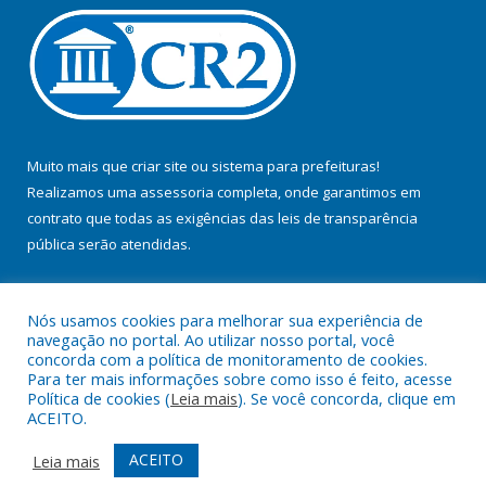
Muito mais que
criar site
ou
sistema para prefeituras
!
Realizamos uma
assessoria
completa, onde garantimos em
contrato que todas as exigências das
leis de transparência
pública
serão atendidas.
Conheça o
PNTP
e o
Radar da Transparência Pública
Nós usamos cookies para melhorar sua experiência de
navegação no portal. Ao utilizar nosso portal, você
concorda com a política de monitoramento de cookies.
Para ter mais informações sobre como isso é feito, acesse
Política de cookies (
Leia mais
). Se você concorda, clique em
Todos os direitos reservados a Prefeitura Municipal de Jacundá.
ACEITO.
Mapa do Site
Acessar Área Administrativa
ACEITO
Leia mais
Acessar Webmail