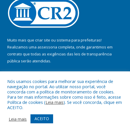
Muito mais que
criar site
ou
sistema para prefeituras
!
Realizamos uma
assessoria
completa, onde garantimos em
contrato que todas as exigências das
leis de transparência
pública
serão atendidas.
Conheça o
PNTP
e o
Radar da Transparência Pública
Nós usamos cookies para melhorar sua experiência de
navegação no portal. Ao utilizar nosso portal, você
concorda com a política de monitoramento de cookies.
Para ter mais informações sobre como isso é feito, acesse
Política de cookies (
Leia mais
). Se você concorda, clique em
Todos os direitos reservados a Prefeitura Municipal de Jacundá.
ACEITO.
Mapa do Site
Acessar Área Administrativa
ACEITO
Leia mais
Acessar Webmail