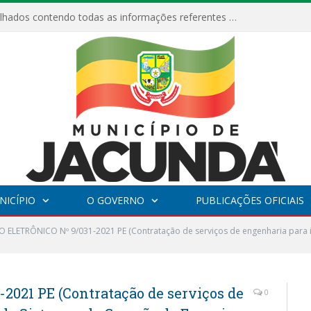
Relatórios Detalhados contendo todas as informações referentes a execução de recursos destinados ao fomento de projetos culturais no Município de Jacundá entre os anos de 2022 ao presente ano de 2026.
NICÍPIO
O GOVERNO
PUBLICAÇÕES OFICIAIS
 ELETRÔNICO Nº 9/031-2021 PE (Contratação de serviços de engenharia para 
021 PE (Contratação de serviços de
0