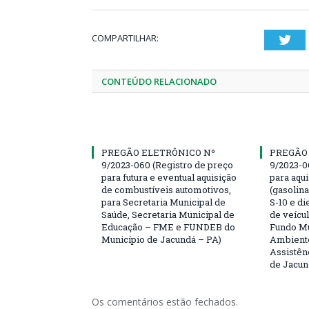
COMPARTILHAR:
Twi
CONTEÚDO RELACIONADO
PREGÃO ELETRÔNICO Nº
PREGÃO
9/2023-060 (Registro de preço
9/2023-0
para futura e eventual aquisição
para aqu
de combustíveis automotivos,
(gasolin
para Secretaria Municipal de
S-10 e di
Saúde, Secretaria Municipal de
de veícu
Educação – FME e FUNDEB do
Fundo Mu
Município de Jacundá – PA)
Ambiente
Assistên
de Jacun
Os comentários estão fechados.