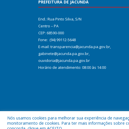
PREFEITURA DE JACUNDÁ
End.: Rua Pinto Silva, S/N
Centro – PA
CEP: 68590-000
Fone: (94) 99112-5648
E-mail: transparencia@jacunda.pa.gov.br,
gabinete@jacunda.pa.gov.br,
ouvidoria@jacunda.pa.gov.br
Horário de atendimento: 08:00 às 14:00
Nós usamos cookies para melhorar sua experiência de navegação
Todos os direitos reservados a Prefeitura Municipa
monitoramento de cookies. Para ter mais informações sobre como
concorda, clique em ACEITO.