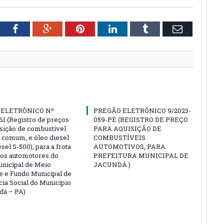
tter
Facebook
Google+
Pinterest
LinkedIn
Tumblr
Email
 ELETRÔNICO Nº
PREGÃO ELETRÔNICO 9/2023-
61 (Registro de preços
059-PE (REGISTRO DE PREÇO
isição de combustível
PARA AQUISIÇÃO DE
a comum, e óleo diesel
COMBUSTÍVEIS
esel S-500), para a frota
AUTOMOTIVOS, PARA
los automotores do
PREFEITURA MUNICIPAL DE
nicipal de Meio
JACUNDÁ.)
 e Fundo Municipal de
cia Social do Município
dá – PA)