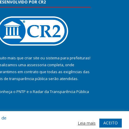
ESENVOLVIDO POR CR2
uito mais que
criar site
ou
sistema para prefeituras
!
ealizamos uma
assessoria
completa, onde
arantimos em contrato que todas as exigências das
eis de transparência pública
serão atendidas.
onheça o
PNTP
e o
Radar da Transparência Pública
a de
te
Acessar Área Administrativa
Acessar Webmail
ACEITO
Leia mais