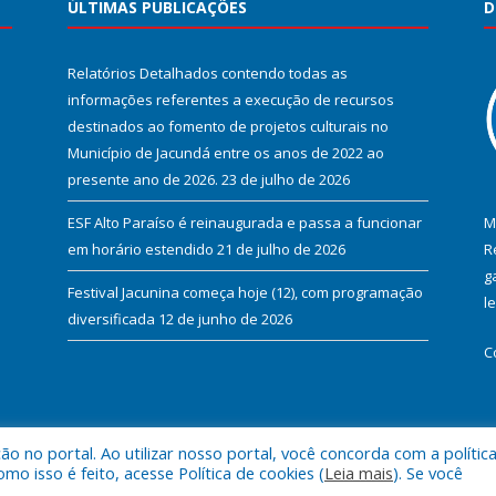
ÚLTIMAS PUBLICAÇÕES
D
Relatórios Detalhados contendo todas as
informações referentes a execução de recursos
destinados ao fomento de projetos culturais no
Município de Jacundá entre os anos de 2022 ao
presente ano de 2026.
23 de julho de 2026
ESF Alto Paraíso é reinaugurada e passa a funcionar
M
em horário estendido
21 de julho de 2026
R
g
Festival Jacunina começa hoje (12), com programação
l
diversificada
12 de junho de 2026
C
 no portal. Ao utilizar nosso portal, você concorda com a polític
l de Jacundá.
Mapa do Si
 isso é feito, acesse Política de cookies (
Leia mais
). Se você