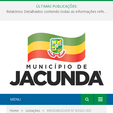
ÚLTIMAS PUBLICAÇÕES:
Relatórios Detalhados contendo todas as informações referentes a execução de recursos destinados ao fomento de projetos culturais no Município de Jacundá entre os anos de 2022 ao presente ano de 2026.
MENU
»
»
Home
Licitações
INEXIGIBILIDADE Nº 6/2022-003