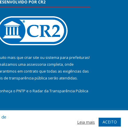
ESENVOLVIDO POR CR2
uito mais que
criar site
ou
sistema para prefeituras
!
ealizamos uma
assessoria
completa, onde
arantimos em contrato que todas as exigências das
eis de transparência pública
serão atendidas.
onheça o
PNTP
e o
Radar da Transparência Pública
a de
te
Acessar Área Administrativa
Acessar Webmail
ACEITO
Leia mais