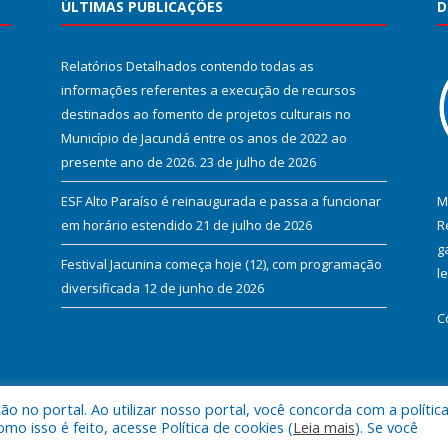
ÚLTIMAS PUBLICAÇÕES
D
Relatórios Detalhados contendo todas as
informações referentes a execução de recursos
destinados ao fomento de projetos culturais no
Município de Jacundá entre os anos de 2022 ao
presente ano de 2026.
23 de julho de 2026
ESF Alto Paraíso é reinaugurada e passa a funcionar
M
em horário estendido
21 de julho de 2026
R
g
Festival Jacunina começa hoje (12), com programação
l
diversificada
12 de junho de 2026
C
 no portal. Ao utilizar nosso portal, você concorda com a polític
l de Jacundá.
Mapa do Si
 isso é feito, acesse Política de cookies (
Leia mais
). Se você