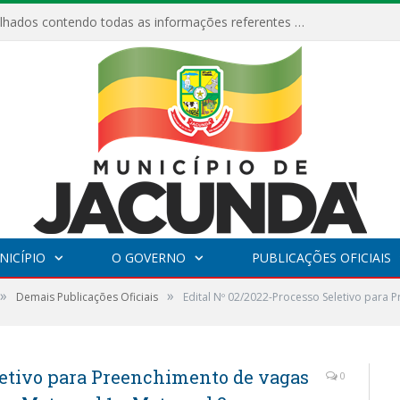
Relatórios Detalhados contendo todas as informações referentes a execução de recursos destinados ao fomento de projetos culturais no Município de Jacundá entre os anos de 2022 ao presente ano de 2026.
NICÍPIO
O GOVERNO
PUBLICAÇÕES OFICIAIS
»
»
Demais Publicações Oficiais
Edital Nº 02/2022-Processo Seletivo para 
letivo para Preenchimento de vagas
0