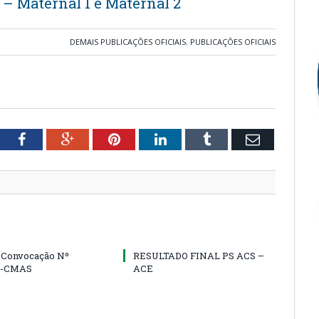
 – Maternal 1 e Maternal 2
DEMAIS PUBLICAÇÕES OFICIAIS
,
PUBLICAÇÕES OFICIAIS
tter
Facebook
Google+
Pinterest
LinkedIn
Tumblr
Email
e Convocação Nº
RESULTADO FINAL PS ACS –
5-CMAS
ACE