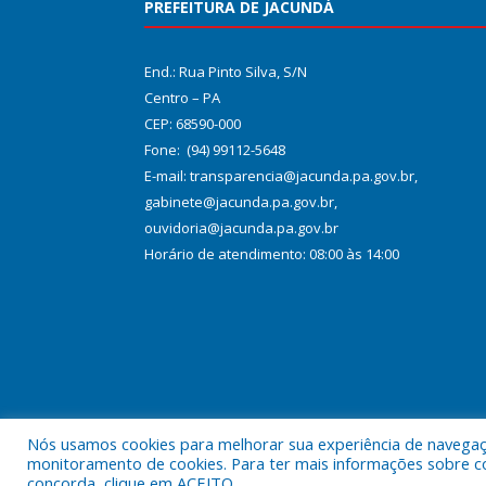
PREFEITURA DE JACUNDÁ
End.: Rua Pinto Silva, S/N
Centro – PA
CEP: 68590-000
Fone: (94) 99112-5648
E-mail: transparencia@jacunda.pa.gov.br,
gabinete@jacunda.pa.gov.br,
ouvidoria@jacunda.pa.gov.br
Horário de atendimento: 08:00 às 14:00
Nós usamos cookies para melhorar sua experiência de navegação
Todos os direitos reservados a Prefeitura Municipa
monitoramento de cookies. Para ter mais informações sobre como
concorda, clique em ACEITO.