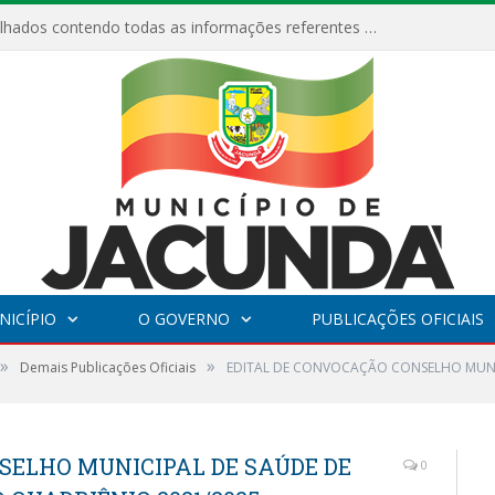
Relatórios Detalhados contendo todas as informações referentes a execução de recursos destinados ao fomento de projetos culturais no Município de Jacundá entre os anos de 2022 ao presente ano de 2026.
NICÍPIO
O GOVERNO
PUBLICAÇÕES OFICIAIS
»
»
Demais Publicações Oficiais
EDITAL DE CONVOCAÇÃO CONSELHO MUNI
SELHO MUNICIPAL DE SAÚDE DE
0