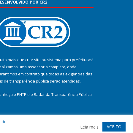
ESENVOLVIDO POR CR2
uito mais que
criar site
ou
sistema para prefeituras
!
ealizamos uma
assessoria
completa, onde
arantimos em contrato que todas as exigências das
eis de transparência pública
serão atendidas.
onheça o
PNTP
e o
Radar da Transparência Pública
a de
te
Acessar Área Administrativa
Acessar Webmail
ACEITO
Leia mais