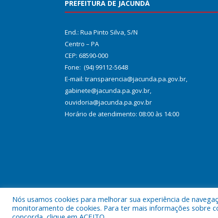
PREFEITURA DE JACUNDÁ
End.: Rua Pinto Silva, S/N
Centro – PA
CEP: 68590-000
Fone: (94) 99112-5648
E-mail: transparencia@jacunda.pa.gov.br,
gabinete@jacunda.pa.gov.br,
ouvidoria@jacunda.pa.gov.br
Horário de atendimento: 08:00 às 14:00
Nós usamos cookies para melhorar sua experiência de navegação
Todos os direitos reservados a Prefeitura Municipa
monitoramento de cookies. Para ter mais informações sobre como
concorda, clique em ACEITO.