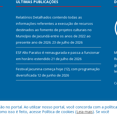
ÚLTIMAS PUBLICAÇÕES
D
Relatórios Detalhados contendo todas as
informações referentes a execução de recursos
destinados ao fomento de projetos culturais no
Município de Jacundá entre os anos de 2022 ao
presente ano de 2026.
23 de julho de 2026
ESF Alto Paraíso é reinaugurada e passa a funcionar
M
em horário estendido
21 de julho de 2026
R
g
Festival Jacunina começa hoje (12), com programação
l
diversificada
12 de junho de 2026
C
 no portal. Ao utilizar nosso portal, você concorda com a polític
l de Jacundá.
Mapa do Si
 isso é feito, acesse Política de cookies (
Leia mais
). Se você