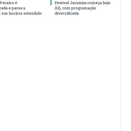
 Paraíso é
Festival Jacunina começa hoje
rada e passa a
(12), com programação
r em horário estendido
diversificada