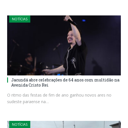
NOTÍCIAS
Jacundá abre celebrações de 64 anos com multidão na
Avenida Cristo Rei
O ritmo das festas de fim de ano ganhou novos ares no
sudeste paraense na…
NOTÍCIAS