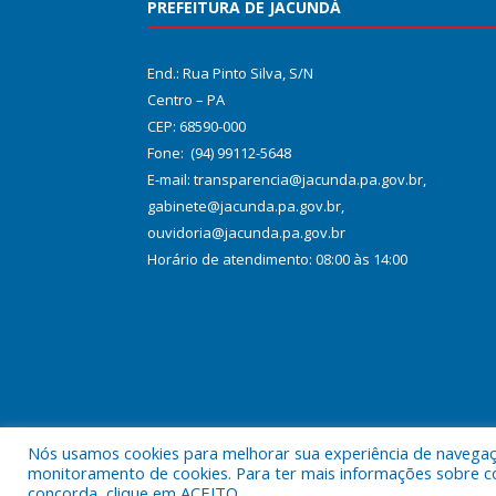
PREFEITURA DE JACUNDÁ
End.: Rua Pinto Silva, S/N
Centro – PA
CEP: 68590-000
Fone: (94) 99112-5648
E-mail: transparencia@jacunda.pa.gov.br,
gabinete@jacunda.pa.gov.br,
ouvidoria@jacunda.pa.gov.br
Horário de atendimento: 08:00 às 14:00
Nós usamos cookies para melhorar sua experiência de navegação
Todos os direitos reservados a Prefeitura Municipa
monitoramento de cookies. Para ter mais informações sobre como
concorda, clique em ACEITO.