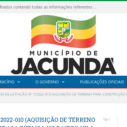
Relatórios Detalhados contendo todas as informações referentes a execução de recursos destinados ao fomento de projetos culturais no Município de Jacundá entre os anos de 2022 ao presente ano de 2026.
NICÍPIO
O GOVERNO
PUBLICAÇÕES OFICIAIS
NSA DE LICITAÇÃO Nº 7/2022-010 (AQUISIÇÃO DE TERRENO PARA CONSTRUÇÃO 
/2022-010 (AQUISIÇÃO DE TERRENO
0