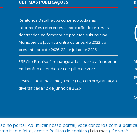
ÚLTIMAS PUBLICAÇÕES
D
Relatórios Detalhados contendo todas as
informações referentes a execução de recursos
destinados ao fomento de projetos culturais no
Município de Jacundá entre os anos de 2022 ao
presente ano de 2026.
23 de julho de 2026
ESF Alto Paraíso é reinaugurada e passa a funcionar
M
em horário estendido
21 de julho de 2026
R
g
Festival Jacunina começa hoje (12), com programação
l
diversificada
12 de junho de 2026
C
 no portal. Ao utilizar nosso portal, você concorda com a polític
l de Jacundá.
Mapa do Si
 isso é feito, acesse Política de cookies (
Leia mais
). Se você