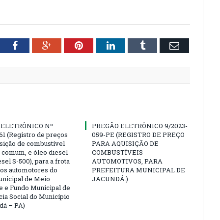
tter
Facebook
Google+
Pinterest
LinkedIn
Tumblr
Email
 ELETRÔNICO Nº
PREGÃO ELETRÔNICO 9/2023-
61 (Registro de preços
059-PE (REGISTRO DE PREÇO
isição de combustível
PARA AQUISIÇÃO DE
a comum, e óleo diesel
COMBUSTÍVEIS
esel S-500), para a frota
AUTOMOTIVOS, PARA
los automotores do
PREFEITURA MUNICIPAL DE
nicipal de Meio
JACUNDÁ.)
 e Fundo Municipal de
cia Social do Município
dá – PA)