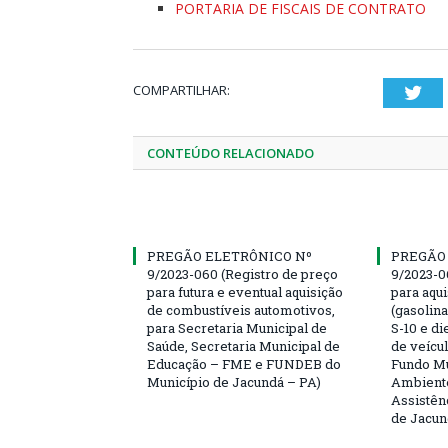
PORTARIA DE FISCAIS DE CONTRATO
COMPARTILHAR:
Twi
CONTEÚDO RELACIONADO
PREGÃO ELETRÔNICO Nº
PREGÃO
9/2023-060 (Registro de preço
9/2023-0
para futura e eventual aquisição
para aqu
de combustíveis automotivos,
(gasolin
para Secretaria Municipal de
S-10 e di
Saúde, Secretaria Municipal de
de veícu
Educação – FME e FUNDEB do
Fundo Mu
Município de Jacundá – PA)
Ambiente
Assistên
de Jacun