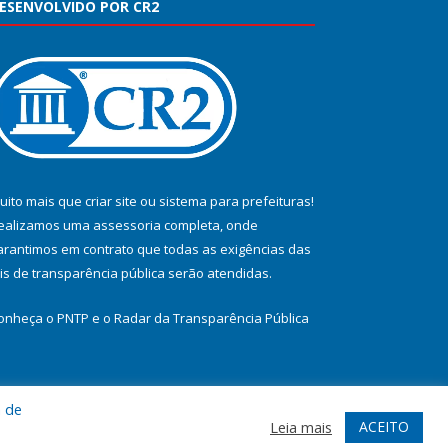
ESENVOLVIDO POR CR2
uito mais que
criar site
ou
sistema para prefeituras
!
ealizamos uma
assessoria
completa, onde
arantimos em contrato que todas as exigências das
eis de transparência pública
serão atendidas.
onheça o
PNTP
e o
Radar da Transparência Pública
a de
te
Acessar Área Administrativa
Acessar Webmail
ACEITO
Leia mais