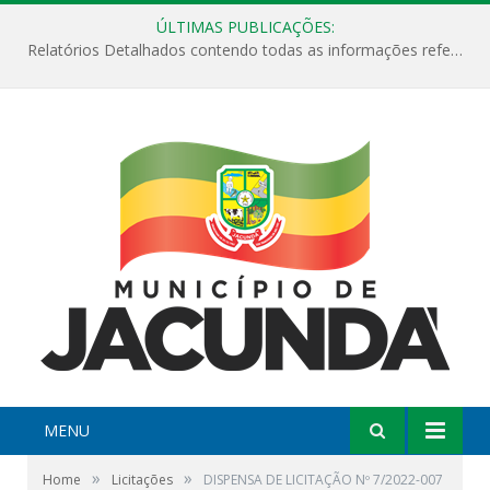
ÚLTIMAS PUBLICAÇÕES:
Relatórios Detalhados contendo todas as informações referentes a execução de recursos destinados ao fomento de projetos culturais no Município de Jacundá entre os anos de 2022 ao presente ano de 2026.
MENU
»
»
Home
Licitações
DISPENSA DE LICITAÇÃO Nº 7/2022-007