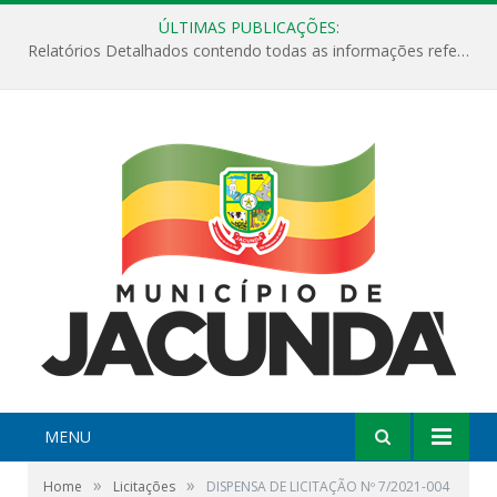
ÚLTIMAS PUBLICAÇÕES:
Relatórios Detalhados contendo todas as informações referentes a execução de recursos destinados ao fomento de projetos culturais no Município de Jacundá entre os anos de 2022 ao presente ano de 2026.
MENU
»
»
Home
Licitações
DISPENSA DE LICITAÇÃO Nº 7/2021-004