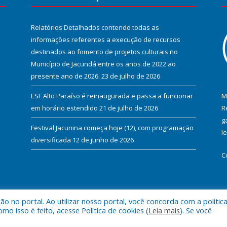
Relatórios Detalhados contendo todas as
informações referentes a execução de recursos
destinados ao fomento de projetos culturais no
Município de Jacundá entre os anos de 2022 ao
presente ano de 2026.
23 de julho de 2026
ESF Alto Paraíso é reinaugurada e passa a funcionar
M
em horário estendido
21 de julho de 2026
R
g
Festival Jacunina começa hoje (12), com programação
l
diversificada
12 de junho de 2026
C
 no portal. Ao utilizar nosso portal, você concorda com a polític
l de Jacundá.
Mapa do Si
 isso é feito, acesse Política de cookies (
Leia mais
). Se você