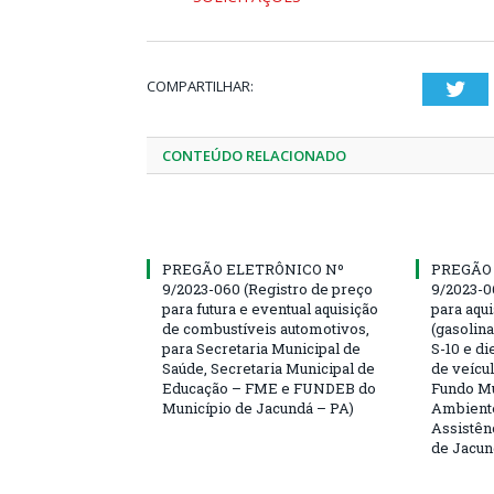
COMPARTILHAR:
Twi
CONTEÚDO RELACIONADO
PREGÃO ELETRÔNICO Nº
PREGÃO
9/2023-060 (Registro de preço
9/2023-0
para futura e eventual aquisição
para aqu
de combustíveis automotivos,
(gasolin
para Secretaria Municipal de
S-10 e di
Saúde, Secretaria Municipal de
de veícu
Educação – FME e FUNDEB do
Fundo Mu
Município de Jacundá – PA)
Ambiente
Assistên
de Jacun