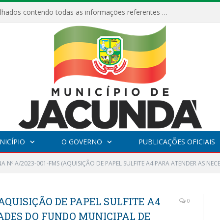
Relatórios Detalhados contendo todas as informações referentes a execução de recursos destinados ao fomento de projetos culturais no Município de Jacundá entre os anos de 2022 ao presente ano de 2026.
NICÍPIO
O GOVERNO
PUBLICAÇÕES OFICIAIS
A Nº A/2023-001-FMS (AQUISIÇÃO DE PAPEL SULFITE A4 PARA ATENDER AS NE
AQUISIÇÃO DE PAPEL SULFITE A4
0
ADES DO FUNDO MUNICIPAL DE