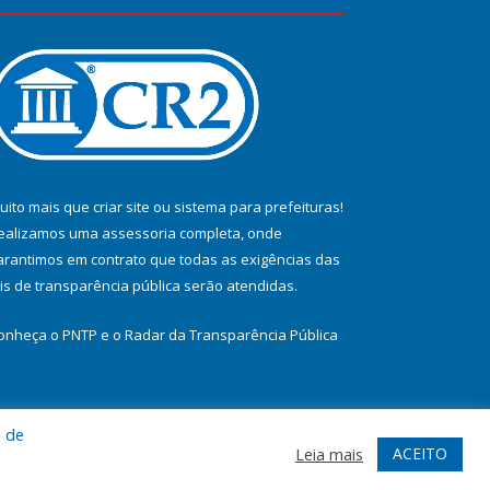
uito mais que
criar site
ou
sistema para prefeituras
!
ealizamos uma
assessoria
completa, onde
arantimos em contrato que todas as exigências das
eis de transparência pública
serão atendidas.
onheça o
PNTP
e o
Radar da Transparência Pública
a de
te
Acessar Área Administrativa
Acessar Webmail
ACEITO
Leia mais