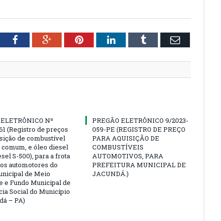
tter
Facebook
Google+
Pinterest
LinkedIn
Tumblr
Email
 ELETRÔNICO Nº
PREGÃO ELETRÔNICO 9/2023-
61 (Registro de preços
059-PE (REGISTRO DE PREÇO
isição de combustível
PARA AQUISIÇÃO DE
a comum, e óleo diesel
COMBUSTÍVEIS
esel S-500), para a frota
AUTOMOTIVOS, PARA
los automotores do
PREFEITURA MUNICIPAL DE
nicipal de Meio
JACUNDÁ.)
 e Fundo Municipal de
cia Social do Município
dá – PA)