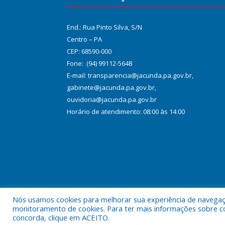
End.: Rua Pinto Silva, S/N
Centro – PA
CEP: 68590-000
Fone: (94) 99112-5648
E-mail: transparencia@jacunda.pa.gov.br,
gabinete@jacunda.pa.gov.br,
ouvidoria@jacunda.pa.gov.br
Horário de atendimento: 08:00 às 14:00
Nós usamos cookies para melhorar sua experiência de navegação
Todos os direitos reservados a Prefeitura Municipa
monitoramento de cookies. Para ter mais informações sobre como
concorda, clique em ACEITO.