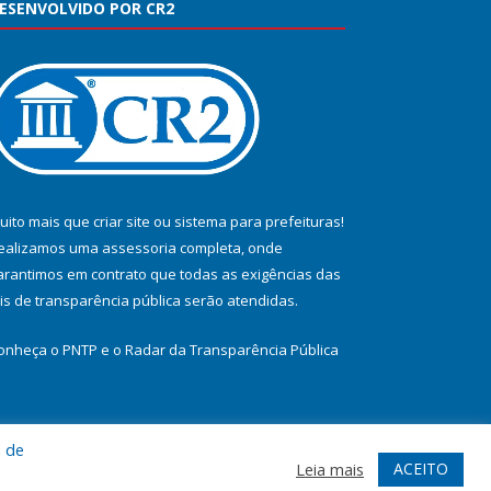
ESENVOLVIDO POR CR2
uito mais que
criar site
ou
sistema para prefeituras
!
ealizamos uma
assessoria
completa, onde
arantimos em contrato que todas as exigências das
eis de transparência pública
serão atendidas.
onheça o
PNTP
e o
Radar da Transparência Pública
a de
te
Acessar Área Administrativa
Acessar Webmail
ACEITO
Leia mais