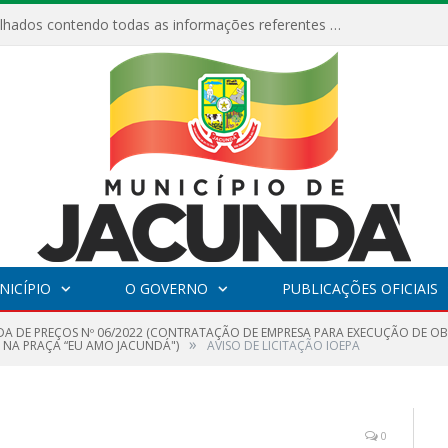
Relatórios Detalhados contendo todas as informações referentes a execução de recursos destinados ao fomento de projetos culturais no Município de Jacundá entre os anos de 2022 ao presente ano de 2026.
NICÍPIO
O GOVERNO
PUBLICAÇÕES OFICIAIS
A DE PREÇOS Nº 06/2022 (CONTRATAÇÃO DE EMPRESA PARA EXECUÇÃO DE O
»
A NA PRAÇA “EU AMO JACUNDÁ")
AVISO DE LICITAÇÃO IOEPA
0