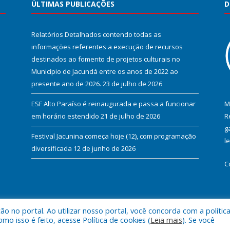
ÚLTIMAS PUBLICAÇÕES
D
Relatórios Detalhados contendo todas as
informações referentes a execução de recursos
destinados ao fomento de projetos culturais no
Município de Jacundá entre os anos de 2022 ao
presente ano de 2026.
23 de julho de 2026
ESF Alto Paraíso é reinaugurada e passa a funcionar
M
em horário estendido
21 de julho de 2026
R
g
Festival Jacunina começa hoje (12), com programação
l
diversificada
12 de junho de 2026
C
 no portal. Ao utilizar nosso portal, você concorda com a polític
l de Jacundá.
Mapa do Si
 isso é feito, acesse Política de cookies (
Leia mais
). Se você