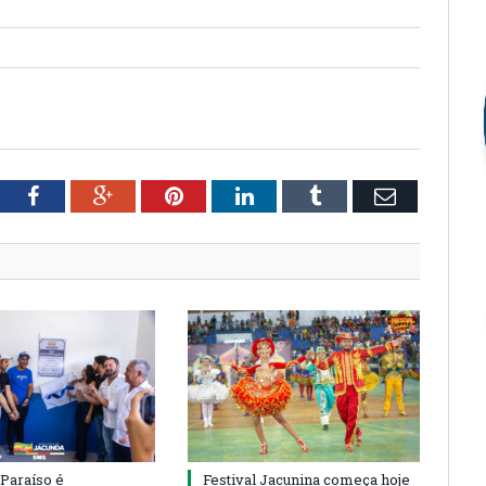
tter
Facebook
Google+
Pinterest
LinkedIn
Tumblr
Email
 Paraíso é
Festival Jacunina começa hoje