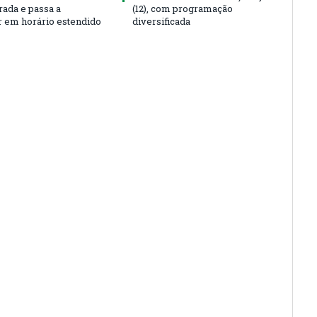
rada e passa a
(12), com programação
r em horário estendido
diversificada