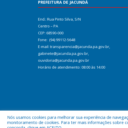
PREFEITURA DE JACUNDÁ
End.: Rua Pinto Silva, S/N
Centro – PA
CEP: 68590-000
Fone: (94) 99112-5648
E-mail: transparencia@jacunda.pa.gov.br,
gabinete@jacunda.pa.gov.br,
ouvidoria@jacunda.pa.gov.br
Horário de atendimento: 08:00 às 14:00
Nós usamos cookies para melhorar sua experiência de navegação
Todos os direitos reservados a Prefeitura Municipa
monitoramento de cookies. Para ter mais informações sobre como
concorda, clique em ACEITO.