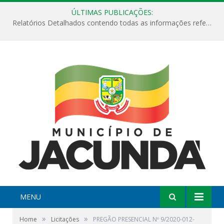
ÚLTIMAS PUBLICAÇÕES:
Relatórios Detalhados contendo todas as informações referentes a execução de recursos destinados ao fomento de projetos culturais no Município de Jacundá entre os anos de 2022 ao presente ano de 2026.
MENU
»
»
Home
Licitações
PREGÃO PRESENCIAL Nº 9/2020-012-