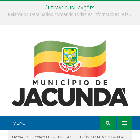
ÚLTIMAS PUBLICAÇÕES:
ESF Alto Paraíso é reinaugurada e passa a funcionar em horário estendido
MENU
»
»
Home
Licitações
PREGÃO ELETRÔNICO Nº 9/2023-043-PE