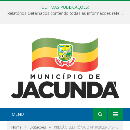
ÚLTIMAS PUBLICAÇÕES:
Relatórios Detalhados contendo todas as informações referentes a execução de recursos destinados ao fomento de projetos culturais no Município de Jacundá entre os anos de 2022 ao presente ano de 2026.
MENU
»
»
Home
Licitações
PREGÃO ELETRÔNICO Nº 9/2023-043-PE