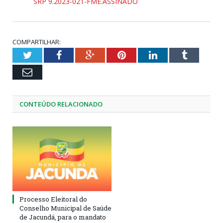
SRP 9.2023-021-FME.ASSINADO
COMPARTILHAR:
Twitter
Facebook
Google+
Pinterest
LinkedIn
Tumblr
Email
CONTEÚDO RELACIONADO
Processo Eleitoral do
Conselho Municipal de Saúde
de Jacundá, para o mandato