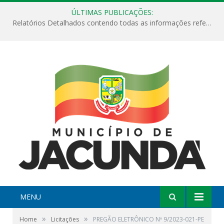
ÚLTIMAS PUBLICAÇÕES:
Relatórios Detalhados contendo todas as informações referentes a execução de recursos destinados ao fomento de projetos culturais no Município de Jacundá entre os anos de 2022 ao presente ano de 2026.
MENU
»
»
Home
Licitações
PREGÃO ELETRÔNICO Nº 9/2023-021-PE