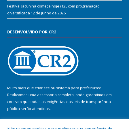
Festival Jacunina começa hoje (12), com programação
diversificada
12 de junho de 2026
DESENVOLVIDO POR CR2
Muito mais que
criar site
ou
sistema para prefeituras
!
Realizamos uma
assessoria
completa, onde garantimos em
contrato que todas as exigências das
leis de transparência
pública
serão atendidas.
Conheça o
PNTP
e o
Radar da Transparência Pública
Nós usamos cookies para melhorar sua experiência de