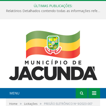
ÚLTIMAS PUBLICAÇÕES:
Relatórios Detalhados contendo todas as informações referentes a execução de recursos destinados ao fomento de projetos culturais no Município de Jacundá entre os anos de 2022 ao presente ano de 2026.
MENU
»
»
Home
Licitações
PREGÃO ELETRÔNICO Nº 9/2023-007