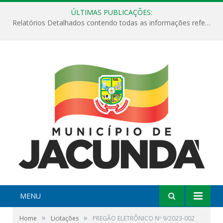
ÚLTIMAS PUBLICAÇÕES:
Relatórios Detalhados contendo todas as informações referentes a execução de recursos destinados ao fomento de projetos culturais no Município de Jacundá entre os anos de 2022 ao presente ano de 2026.
MENU
»
»
Home
Licitações
PREGÃO ELETRÔNICO Nº 9/2023-002