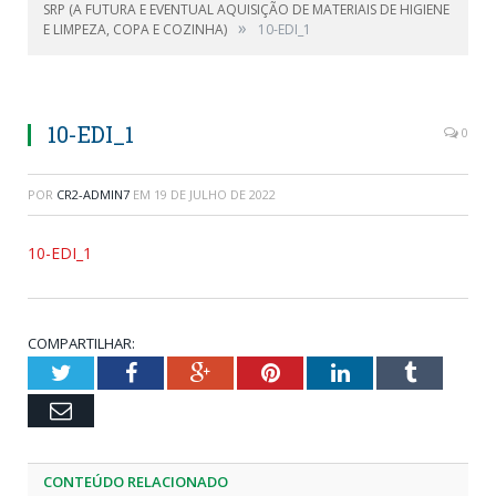
SRP (A FUTURA E EVENTUAL AQUISIÇÃO DE MATERIAIS DE HIGIENE
»
E LIMPEZA, COPA E COZINHA)
10-EDI_1
10-EDI_1
0
POR
CR2-ADMIN7
EM
19 DE JULHO DE 2022
10-EDI_1
COMPARTILHAR:
Twitter
Facebook
Google+
Pinterest
LinkedIn
Tumblr
Email
CONTEÚDO RELACIONADO