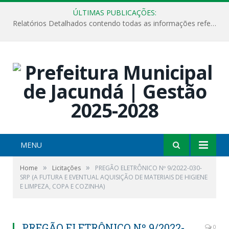
ÚLTIMAS PUBLICAÇÕES:
Relatórios Detalhados contendo todas as informações referentes a execução de recursos destinados ao fomento de projetos culturais no Município de Jacundá entre os anos de 2022 ao presente ano de 2026.
MENU
»
»
Home
Licitações
PREGÃO ELETRÔNICO Nº 9/2022-030-
SRP (A FUTURA E EVENTUAL AQUISIÇÃO DE MATERIAIS DE HIGIENE
E LIMPEZA, COPA E COZINHA)
PREGÃO ELETRÔNICO Nº 9/2022-
0