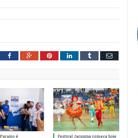
tter
Facebook
Google+
Pinterest
LinkedIn
Tumblr
Email
 Paraíso é
Festival Jacunina começa hoje