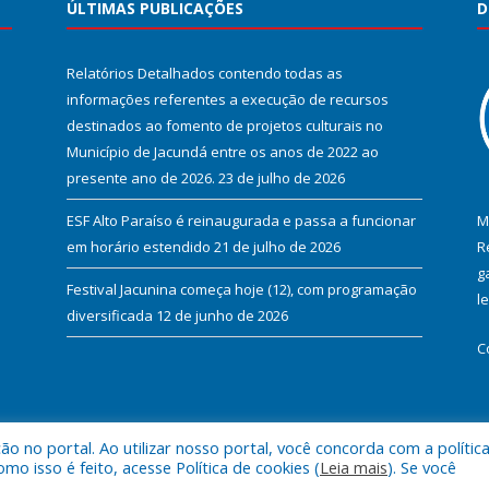
ÚLTIMAS PUBLICAÇÕES
D
Relatórios Detalhados contendo todas as
informações referentes a execução de recursos
destinados ao fomento de projetos culturais no
Município de Jacundá entre os anos de 2022 ao
presente ano de 2026.
23 de julho de 2026
ESF Alto Paraíso é reinaugurada e passa a funcionar
M
em horário estendido
21 de julho de 2026
R
g
Festival Jacunina começa hoje (12), com programação
l
diversificada
12 de junho de 2026
C
 no portal. Ao utilizar nosso portal, você concorda com a polític
l de Jacundá.
Mapa do Si
 isso é feito, acesse Política de cookies (
Leia mais
). Se você