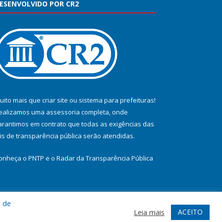
ESENVOLVIDO POR CR2
uito mais que
criar site
ou
sistema para prefeituras
!
ealizamos uma
assessoria
completa, onde
arantimos em contrato que todas as exigências das
eis de transparência pública
serão atendidas.
onheça o
PNTP
e o
Radar da Transparência Pública
a de
te
Acessar Área Administrativa
Acessar Webmail
ACEITO
Leia mais