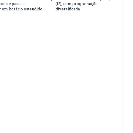
rada e passa a
(12), com programação
r em horário estendido
diversificada