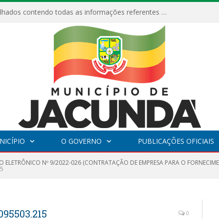
Relatórios Detalhados contendo todas as informações referentes a execução de recursos destinados ao fomento de projetos culturais no Município de Jacundá entre os anos de 2022 ao presente ano de 2026.
NICÍPIO
O GOVERNO
PUBLICAÇÕES OFICIAIS
O ELETRÔNICO Nº 9/2022-026 (CONTRATAÇÃO DE EMPRESA PARA O FORNECIM
15
095503.215
0