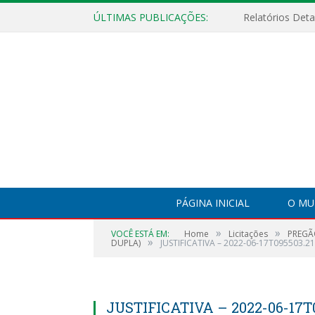
ÚLTIMAS PUBLICAÇÕES:
PÁGINA INICIAL
O MU
»
»
VOCÊ ESTÁ EM:
Home
Licitações
PREGÃ
»
DUPLA)
JUSTIFICATIVA – 2022-06-17T095503.2
JUSTIFICATIVA – 2022-06-17T