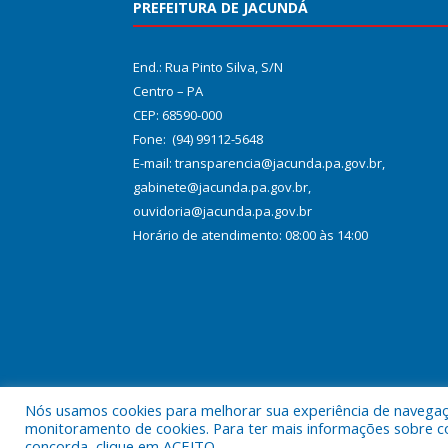
PREFEITURA DE JACUNDÁ
End.: Rua Pinto Silva, S/N
Centro – PA
CEP: 68590-000
Fone: (94) 99112-5648
E-mail: transparencia@jacunda.pa.gov.br,
gabinete@jacunda.pa.gov.br,
ouvidoria@jacunda.pa.gov.br
Horário de atendimento: 08:00 às 14:00
Nós usamos cookies para melhorar sua experiência de navegação
Todos os direitos reservados a Prefeitura Municipa
monitoramento de cookies. Para ter mais informações sobre como
concorda, clique em ACEITO.