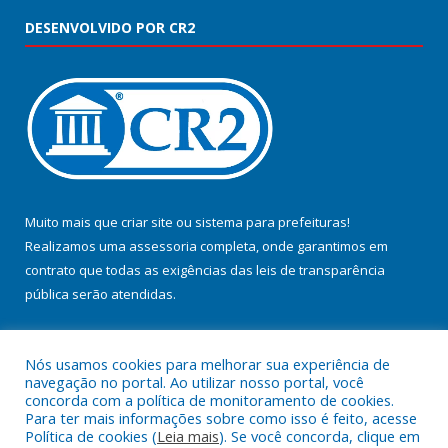
DESENVOLVIDO POR CR2
Muito mais que
criar site
ou
sistema para prefeituras
!
Realizamos uma
assessoria
completa, onde garantimos em
contrato que todas as exigências das
leis de transparência
pública
serão atendidas.
Conheça o
PNTP
e o
Radar da Transparência Pública
Nós usamos cookies para melhorar sua experiência de
navegação no portal. Ao utilizar nosso portal, você
concorda com a política de monitoramento de cookies.
Para ter mais informações sobre como isso é feito, acesse
Política de cookies (
Leia mais
). Se você concorda, clique em
Todos os direitos reservados a Prefeitura Municipal de Jacundá.