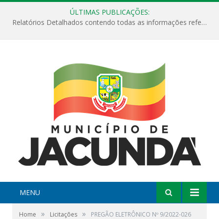
ÚLTIMAS PUBLICAÇÕES:
Relatórios Detalhados contendo todas as informações referentes a execução de recursos destinados ao fomento de projetos culturais no Município de Jacundá entre os anos de 2022 ao presente ano de 2026.
MENU
»
»
Home
Licitações
PREGÃO ELETRÔNICO Nº 9/2022-026