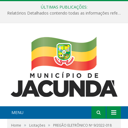
ÚLTIMAS PUBLICAÇÕES:
Relatórios Detalhados contendo todas as informações referentes a execução de recursos destinados ao fomento de projetos culturais no Município de Jacundá entre os anos de 2022 ao presente ano de 2026.
MENU
»
»
Home
Licitações
PREGÃO ELETRÔNICO Nº 9/2022-018