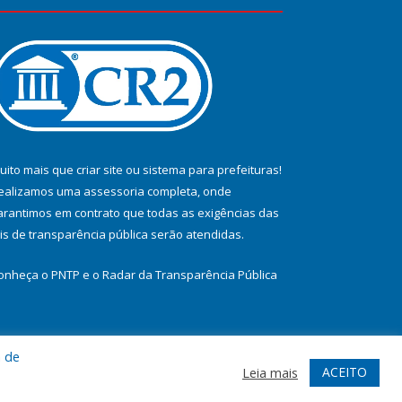
uito mais que
criar site
ou
sistema para prefeituras
!
ealizamos uma
assessoria
completa, onde
arantimos em contrato que todas as exigências das
eis de transparência pública
serão atendidas.
onheça o
PNTP
e o
Radar da Transparência Pública
a de
te
Acessar Área Administrativa
Acessar Webmail
ACEITO
Leia mais