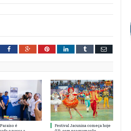
tter
Facebook
Google+
Pinterest
LinkedIn
Tumblr
Email
 Paraíso é
Festival Jacunina começa hoje
rada e passa a
(12), com programação