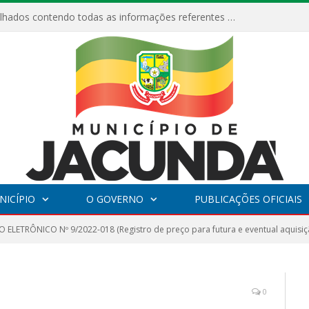
Relatórios Detalhados contendo todas as informações referentes a execução de recursos destinados ao fomento de projetos culturais no Município de Jacundá entre os anos de 2022 ao presente ano de 2026.
NICÍPIO
O GOVERNO
PUBLICAÇÕES OFICIAIS
 ELETRÔNICO Nº 9/2022-018 (Registro de preço para futura e eventual aquisiç
0