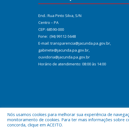
End.: Rua Pinto Silva, S/N
Centro – PA
CEP: 68590-000
Fone: (94) 99112-5648
E-mail: transparencia@jacunda.pa.gov.br,
gabinete@jacunda.pa.gov.br,
ouvidoria@jacunda.pa.gov.br
Horário de atendimento: 08:00 às 14:00
Nós usamos cookies para melhorar sua experiência de navegação
Todos os direitos reservados a Prefeitura Municipa
monitoramento de cookies. Para ter mais informações sobre como
concorda, clique em ACEITO.