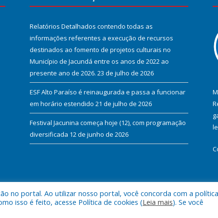
Relatórios Detalhados contendo todas as
informações referentes a execução de recursos
destinados ao fomento de projetos culturais no
Município de Jacundá entre os anos de 2022 ao
presente ano de 2026.
23 de julho de 2026
ESF Alto Paraíso é reinaugurada e passa a funcionar
M
em horário estendido
21 de julho de 2026
R
g
Festival Jacunina começa hoje (12), com programação
l
diversificada
12 de junho de 2026
C
 no portal. Ao utilizar nosso portal, você concorda com a polític
l de Jacundá.
Mapa do Si
 isso é feito, acesse Política de cookies (
Leia mais
). Se você