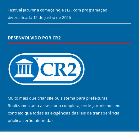
Festival Jacunina começa hoje (12), com programação
diversificada
12 de junho de 2026
DESENVOLVIDO POR CR2
Muito mais que
criar site
ou
sistema para prefeituras
!
Realizamos uma
assessoria
completa, onde garantimos em
contrato que todas as exigências das
leis de transparência
pública
serão atendidas.
Conheça o
PNTP
e o
Radar da Transparência Pública