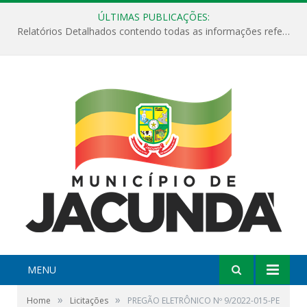
ÚLTIMAS PUBLICAÇÕES:
Relatórios Detalhados contendo todas as informações referentes a execução de recursos destinados ao fomento de projetos culturais no Município de Jacundá entre os anos de 2022 ao presente ano de 2026.
MENU
»
»
Home
Licitações
PREGÃO ELETRÔNICO Nº 9/2022-015-PE