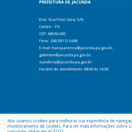
PREFEITURA DE JACUNDÁ
End.: Rua Pinto Silva, S/N
Centro – PA
CEP: 68590-000
Fone: (94) 99112-5648
E-mail: transparencia@jacunda.pa.gov.br,
gabinete@jacunda.pa.gov.br,
ouvidoria@jacunda.pa.gov.br
Horário de atendimento: 08:00 às 14:00
Nós usamos cookies para melhorar sua experiência de navegação
Todos os direitos reservados a Prefeitura Municipa
monitoramento de cookies. Para ter mais informações sobre como
concorda, clique em ACEITO.