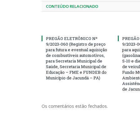
CONTEÚDO RELACIONADO
PREGÃO ELETRÔNICO Nº
PREGÃO
9/2023-060 (Registro de preço
9/2023-0
para futura e eventual aquisição
para aqu
de combustíveis automotivos,
(gasolin
para Secretaria Municipal de
S-10 e di
Saúde, Secretaria Municipal de
de veícu
Educação – FME e FUNDEB do
Fundo Mu
Município de Jacundá – PA)
Ambiente
Assistên
de Jacun
Os comentários estão fechados.