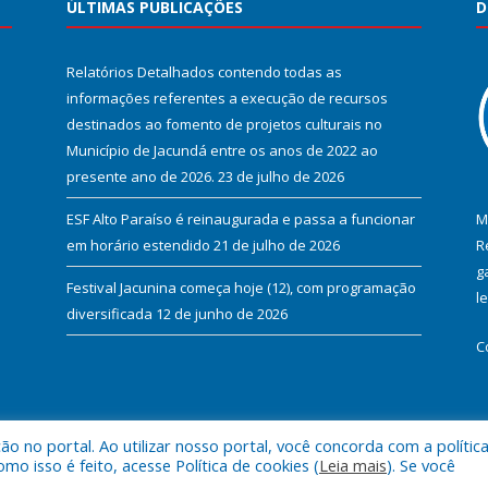
ÚLTIMAS PUBLICAÇÕES
D
Relatórios Detalhados contendo todas as
informações referentes a execução de recursos
destinados ao fomento de projetos culturais no
Município de Jacundá entre os anos de 2022 ao
presente ano de 2026.
23 de julho de 2026
ESF Alto Paraíso é reinaugurada e passa a funcionar
M
em horário estendido
21 de julho de 2026
R
g
Festival Jacunina começa hoje (12), com programação
l
diversificada
12 de junho de 2026
C
 no portal. Ao utilizar nosso portal, você concorda com a polític
l de Jacundá.
Mapa do Si
 isso é feito, acesse Política de cookies (
Leia mais
). Se você