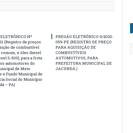
 ELETRÔNICO Nº
PREGÃO ELETRÔNICO 9/2023-
61 (Registro de preços
059-PE (REGISTRO DE PREÇO
isição de combustível
PARA AQUISIÇÃO DE
a comum, e óleo diesel
COMBUSTÍVEIS
esel S-500), para a frota
AUTOMOTIVOS, PARA
los automotores do
PREFEITURA MUNICIPAL DE
nicipal de Meio
JACUNDÁ.)
 e Fundo Municipal de
cia Social do Município
dá – PA)