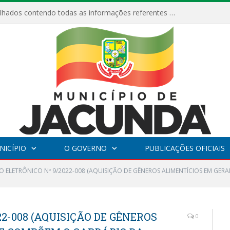
Relatórios Detalhados contendo todas as informações referentes a execução de recursos destinados ao fomento de projetos culturais no Município de Jacundá entre os anos de 2022 ao presente ano de 2026.
NICÍPIO
O GOVERNO
PUBLICAÇÕES OFICIAIS
O ELETRÔNICO Nº 9/2022-008 (AQUISIÇÃO DE GÊNEROS ALIMENTÍCIOS EM GE
2-008 (AQUISIÇÃO DE GÊNEROS
0