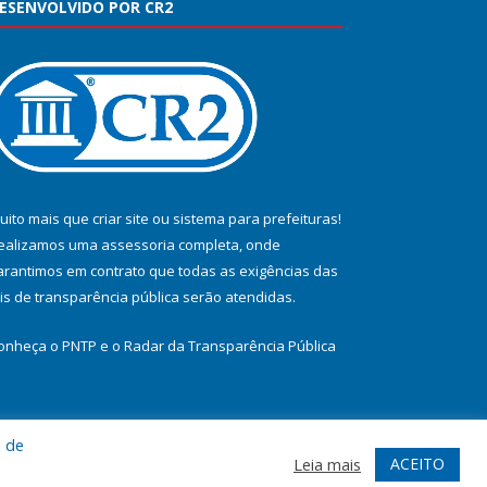
ESENVOLVIDO POR CR2
uito mais que
criar site
ou
sistema para prefeituras
!
ealizamos uma
assessoria
completa, onde
arantimos em contrato que todas as exigências das
eis de transparência pública
serão atendidas.
onheça o
PNTP
e o
Radar da Transparência Pública
a de
te
Acessar Área Administrativa
Acessar Webmail
ACEITO
Leia mais