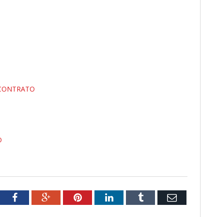
 CONTRATO
O
tter
Facebook
Google+
Pinterest
LinkedIn
Tumblr
Email