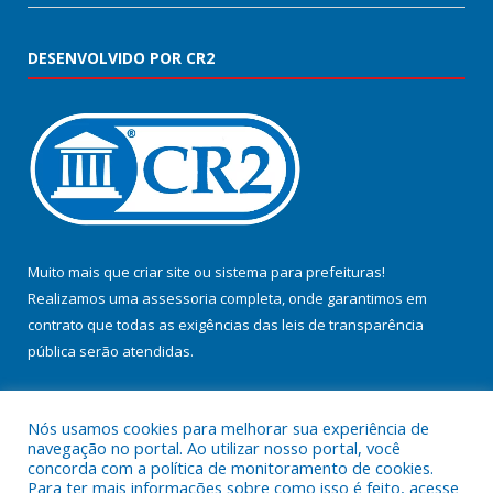
DESENVOLVIDO POR CR2
Muito mais que
criar site
ou
sistema para prefeituras
!
Realizamos uma
assessoria
completa, onde garantimos em
contrato que todas as exigências das
leis de transparência
pública
serão atendidas.
Conheça o
PNTP
e o
Radar da Transparência Pública
Nós usamos cookies para melhorar sua experiência de
navegação no portal. Ao utilizar nosso portal, você
concorda com a política de monitoramento de cookies.
Para ter mais informações sobre como isso é feito, acesse