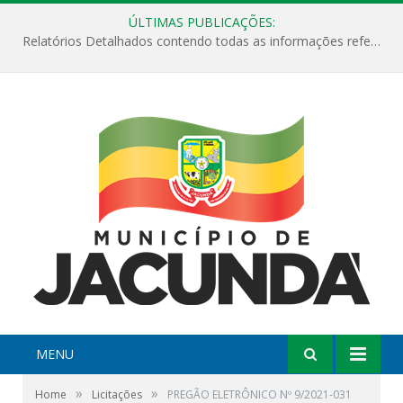
ÚLTIMAS PUBLICAÇÕES:
Relatórios Detalhados contendo todas as informações referentes a execução de recursos destinados ao fomento de projetos culturais no Município de Jacundá entre os anos de 2022 ao presente ano de 2026.
MENU
»
»
Home
Licitações
PREGÃO ELETRÔNICO Nº 9/2021-031