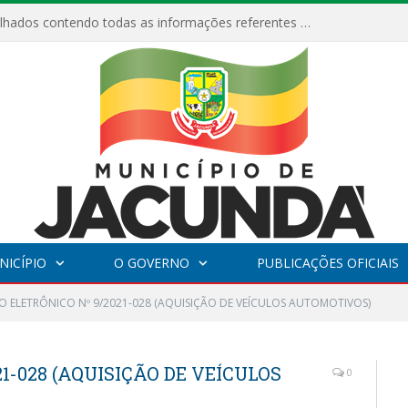
Relatórios Detalhados contendo todas as informações referentes a execução de recursos destinados ao fomento de projetos culturais no Município de Jacundá entre os anos de 2022 ao presente ano de 2026.
NICÍPIO
O GOVERNO
PUBLICAÇÕES OFICIAIS
O ELETRÔNICO Nº 9/2021-028 (AQUISIÇÃO DE VEÍCULOS AUTOMOTIVOS)
1-028 (AQUISIÇÃO DE VEÍCULOS
0