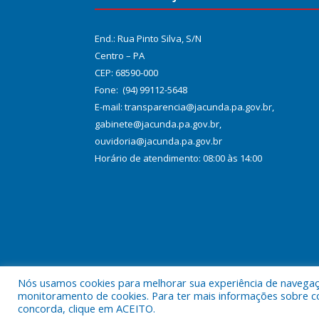
End.: Rua Pinto Silva, S/N
Centro – PA
CEP: 68590-000
Fone: (94) 99112-5648
E-mail: transparencia@jacunda.pa.gov.br,
gabinete@jacunda.pa.gov.br,
ouvidoria@jacunda.pa.gov.br
Horário de atendimento: 08:00 às 14:00
Nós usamos cookies para melhorar sua experiência de navegação
Todos os direitos reservados a Prefeitura Municipa
monitoramento de cookies. Para ter mais informações sobre como
concorda, clique em ACEITO.