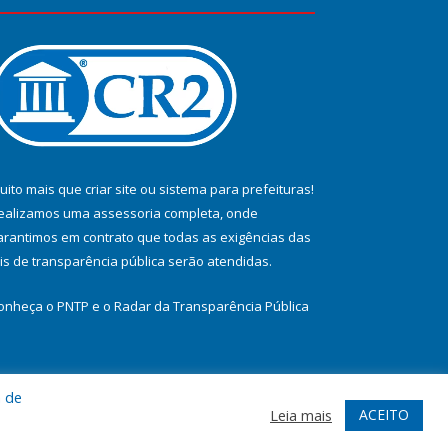
uito mais que
criar site
ou
sistema para prefeituras
!
ealizamos uma
assessoria
completa, onde
arantimos em contrato que todas as exigências das
eis de transparência pública
serão atendidas.
onheça o
PNTP
e o
Radar da Transparência Pública
a de
te
Acessar Área Administrativa
Acessar Webmail
ACEITO
Leia mais