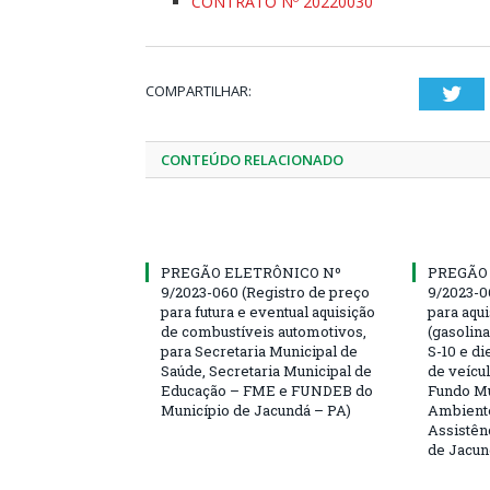
CONTRATO Nº 20220030
COMPARTILHAR:
Twi
CONTEÚDO RELACIONADO
PREGÃO ELETRÔNICO Nº
PREGÃO
9/2023-060 (Registro de preço
9/2023-0
para futura e eventual aquisição
para aqu
de combustíveis automotivos,
(gasolin
para Secretaria Municipal de
S-10 e di
Saúde, Secretaria Municipal de
de veícu
Educação – FME e FUNDEB do
Fundo Mu
Município de Jacundá – PA)
Ambiente
Assistên
de Jacun