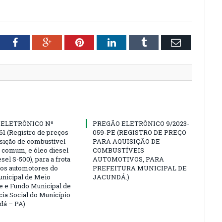
tter
Facebook
Google+
Pinterest
LinkedIn
Tumblr
Email
 ELETRÔNICO Nº
PREGÃO ELETRÔNICO 9/2023-
61 (Registro de preços
059-PE (REGISTRO DE PREÇO
isição de combustível
PARA AQUISIÇÃO DE
a comum, e óleo diesel
COMBUSTÍVEIS
esel S-500), para a frota
AUTOMOTIVOS, PARA
los automotores do
PREFEITURA MUNICIPAL DE
nicipal de Meio
JACUNDÁ.)
 e Fundo Municipal de
cia Social do Município
dá – PA)