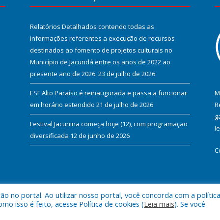
Relatórios Detalhados contendo todas as
informações referentes a execução de recursos
destinados ao fomento de projetos culturais no
Município de Jacundá entre os anos de 2022 ao
presente ano de 2026.
23 de julho de 2026
ESF Alto Paraíso é reinaugurada e passa a funcionar
M
em horário estendido
21 de julho de 2026
R
g
Festival Jacunina começa hoje (12), com programação
l
diversificada
12 de junho de 2026
C
 no portal. Ao utilizar nosso portal, você concorda com a polític
l de Jacundá.
Mapa do Si
 isso é feito, acesse Política de cookies (
Leia mais
). Se você